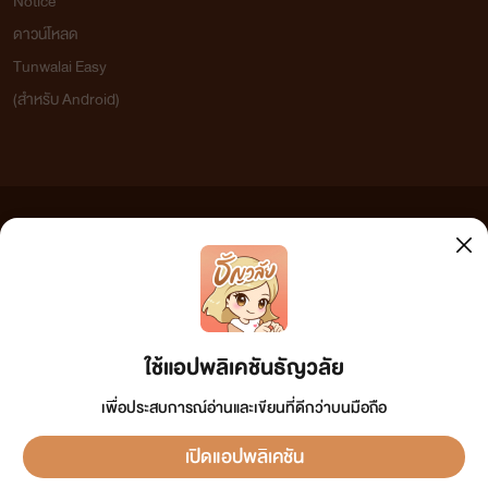
Notice
ดาวน์โหลด
Tunwalai Easy
(สำหรับ Android)
ข้อความที่ท่านได้อ่านจากเว็บไซต์นี้เกิดจากการเขียนโดยสาธารณชนและเผยแพร่โดยอัตโนมัติ ผู้ดูแล
เว็บไซต์แห่งนี้ไม่ได้เห็นด้วยและไม่ขอรับผิดชอบต่อข้อความใดๆ ทั้งสิ้น ดังนั้นผู้อ่านทุกท่านโปรดใช้
วิจารณญาณในการกลั่นกรองด้วยตนเอง และหากท่านพบข้อความใดๆ ที่ขัดต่อกฎหมายและศีลธรรม
กรุณาแจ้งมาที่ tunwalai@ookbee.com เพื่อทีมงานจะได้ดำเนินการในทันที ทั้งนี้ ทางเว็บไซต์ขอสงวน
ลิขสิทธิ์ตามพระราชบัญญัติลิขสิทธิ์ (ฉบับเพิ่มเติม) พ.ศ.2558
ใช้แอปพลิเคชันธัญวลัย
เพื่อประสบการณ์อ่านและเขียนที่ดีกว่าบนมือถือ
เปิดแอปพลิเคชัน