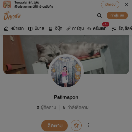
Tunwalai ธัญวลัย
เปิดแอป
เพื่อประสบการณ์ที่ดีกว่าบนมือถือ
เข้าสู่ระบบ
มาใหม่
หน้าแรก
นิยาย
อีบุ๊ก
การ์ตูน
ดรีมแชท
ธัญลิสต์
Patimapon
0
ผู้ติดตาม
5
กำลังติดตาม
ติดตาม