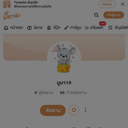
Tunwalai ธัญวลัย
เปิดแอป
เพื่อประสบการณ์ที่ดีกว่าบนมือถือ
เข้าสู่ระบบ
มาใหม่
หน้าแรก
นิยาย
อีบุ๊ก
การ์ตูน
ดรีมแชท
ธัญลิสต์
นูนา18
4
ผู้ติดตาม
68
กำลังติดตาม
ติดตาม