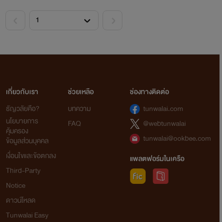
<
>
เกี่ยวกับเรา
ช่วยเหลือ
ช่องทางติดต่อ
ธัญวลัยคือ?
บทความ
tunwalai.com
นโยบายการ
FAQ
@webtunwalai
คุ้มครอง
tunwalai@ookbee.com
ข้อมูลส่วนบุคคล
เงื่อนไขและข้อตกลง
แพลตฟอร์มในเครือ
Third-Party
Notice
ดาวน์โหลด
Tunwalai Easy