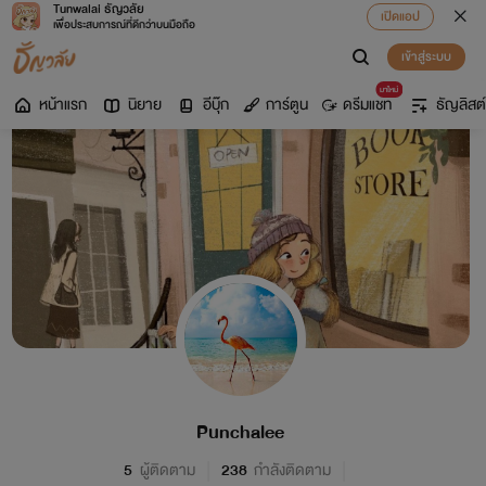
Tunwalai ธัญวลัย
เปิดแอป
เพื่อประสบการณ์ที่ดีกว่าบนมือถือ
เข้าสู่ระบบ
มาใหม่
หน้าแรก
นิยาย
อีบุ๊ก
การ์ตูน
ดรีมแชท
ธัญลิสต์
Punchalee
5
ผู้ติดตาม
238
กำลังติดตาม