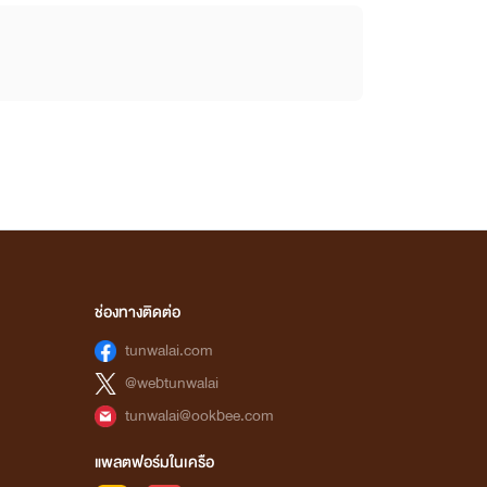
ช่องทางติดต่อ
tunwalai.com
@webtunwalai
tunwalai@ookbee.com
แพลตฟอร์มในเครือ