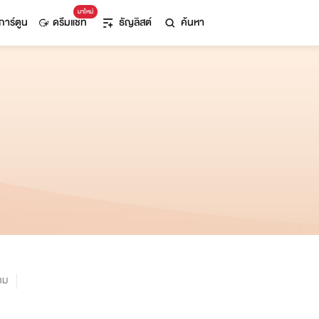
มาใหม่
การ์ตูน
ดรีมแชท
ธัญลิสต์
ค้นหา
าม