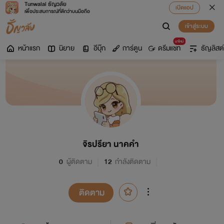
Tunwalai ธัญวลัย
เปิดแอป
เพื่อประสบการณ์ที่ดีกว่าบนมือถือ
เข้าสู่ระบบ
มาใหม่
หน้าแรก
นิยาย
อีบุ๊ก
การ์ตูน
ดรีมแชท
ธัญลิสต์
จิรปรียา นาคคำ
0
ผู้ติดตาม
12
กำลังติดตาม
ติดตาม