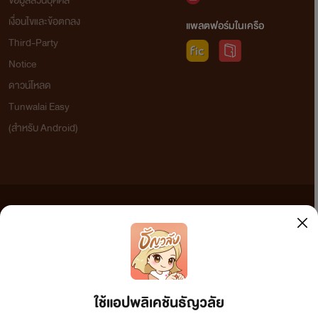
ข้อมูลส่วนบุคคล
เงื่อนไขและข้อตกลง
แพลตฟอร์มในเครือ
Third-Party
Notice
ดาวน์โหลด
Tunwalai Easy
(สำหรับ Android)
ข้อความที่ท่านได้อ่านจากเว็บไซต์นี้เกิดจากการเขียนโดยสาธารณชนและเผยแพร่โดยอัตโนมัติ ผู้ดูแล
เว็บไซต์แห่งนี้ไม่ได้เห็นด้วยและไม่ขอรับผิดชอบต่อข้อความใดๆ ทั้งสิ้น ดังนั้นผู้อ่านทุกท่านโปรดใช้
วิจารณญาณในการกลั่นกรองด้วยตนเอง และหากท่านพบข้อความใดๆ ที่ขัดต่อกฎหมายและศีลธรรม
กรุณาแจ้งมาที่ tunwalai@ookbee.com เพื่อทีมงานจะได้ดำเนินการในทันที ทั้งนี้ ทางเว็บไซต์ขอสงวน
ลิขสิทธิ์ตามพระราชบัญญัติลิขสิทธิ์ (ฉบับเพิ่มเติม) พ.ศ.2558
ใช้แอปพลิเคชันธัญวลัย