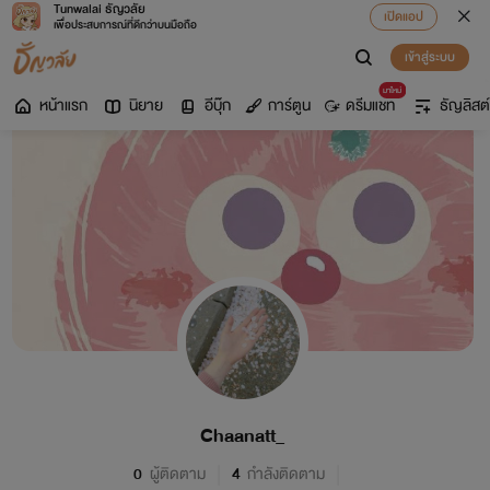
Tunwalai ธัญวลัย
เปิดแอป
เพื่อประสบการณ์ที่ดีกว่าบนมือถือ
เข้าสู่ระบบ
มาใหม่
หน้าแรก
นิยาย
อีบุ๊ก
การ์ตูน
ดรีมแชท
ธัญลิสต์
Chaanatt_
0
ผู้ติดตาม
4
กำลังติดตาม