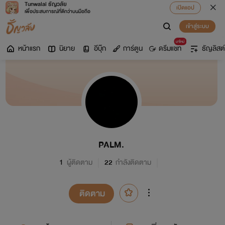
Tunwalai ธัญวลัย
เปิดแอป
เพื่อประสบการณ์ที่ดีกว่าบนมือถือ
เข้าสู่ระบบ
มาใหม่
หน้าแรก
นิยาย
อีบุ๊ก
การ์ตูน
ดรีมแชท
ธัญลิสต์
PALM.
1
ผู้ติดตาม
22
กำลังติดตาม
ติดตาม