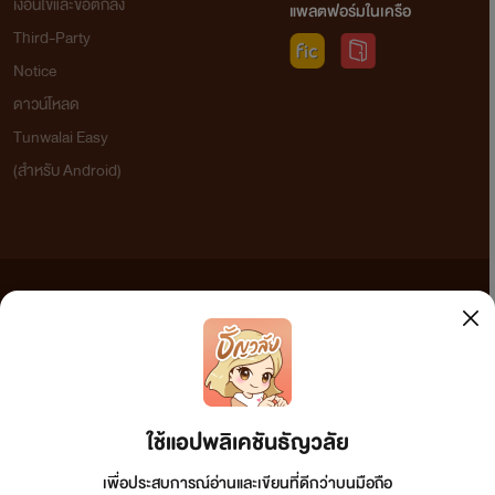
เงื่อนไขและข้อตกลง
แพลตฟอร์มในเครือ
Third-Party
Notice
ดาวน์โหลด
Tunwalai Easy
(สำหรับ Android)
ข้อความที่ท่านได้อ่านจากเว็บไซต์นี้เกิดจากการเขียนโดยสาธารณชนและเผยแพร่โดยอัตโนมัติ ผู้ดูแล
เว็บไซต์แห่งนี้ไม่ได้เห็นด้วยและไม่ขอรับผิดชอบต่อข้อความใดๆ ทั้งสิ้น ดังนั้นผู้อ่านทุกท่านโปรดใช้
วิจารณญาณในการกลั่นกรองด้วยตนเอง และหากท่านพบข้อความใดๆ ที่ขัดต่อกฎหมายและศีลธรรม
กรุณาแจ้งมาที่ tunwalai@ookbee.com เพื่อทีมงานจะได้ดำเนินการในทันที ทั้งนี้ ทางเว็บไซต์ขอสงวน
ลิขสิทธิ์ตามพระราชบัญญัติลิขสิทธิ์ (ฉบับเพิ่มเติม) พ.ศ.2558
ใช้แอปพลิเคชันธัญวลัย
เพื่อประสบการณ์อ่านและเขียนที่ดีกว่าบนมือถือ