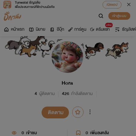
Tunwalai ธัญวลัย
เปิดแอป
เพื่อประสบการณ์ที่ดีกว่าบนมือถือ
เข้าสู่ระบบ
มาใหม่
หน้าแรก
นิยาย
อีบุ๊ก
การ์ตูน
ดรีมแชท
ธัญลิสต์
Hora​​
4
ผู้ติดตาม
426
กำลังติดตาม
ติดตาม
0
เข้าชม
0
เพิ่มลงคลัง