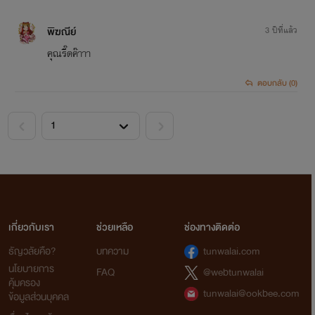
พิฆณีย์
3 ปีที่แล้ว
คุณรี๊ดค๊าาา
ตอบกลับ (0)
<
>
เกี่ยวกับเรา
ช่วยเหลือ
ช่องทางติดต่อ
ธัญวลัยคือ?
บทความ
tunwalai.com
นโยบายการ
FAQ
@webtunwalai
คุ้มครอง
tunwalai@ookbee.com
ข้อมูลส่วนบุคคล