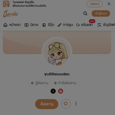
Tunwalai ธัญวลัย
เปิดแอป
เพื่อประสบการณ์ที่ดีกว่าบนมือถือ
เข้าสู่ระบบ
มาใหม่
หน้าแรก
นิยาย
อีบุ๊ก
การ์ตูน
ดรีมแชท
ธัญลิสต์
yo88vnnetvn
0
ผู้ติดตาม
0
กำลังติดตาม
ติดตาม