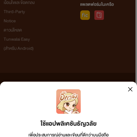
เงื่อนไขและข้อตกลง
แพลตฟอร์มในเครือ
Third-Party
Notice
ดาวน์โหลด
Tunwalai Easy
(สำหรับ Android)
ข้อความที่ท่านได้อ่านจากเว็บไซต์นี้เกิดจากการเขียนโดยสาธารณชนและเผยแพร่โดยอัตโนมัติ ผู้ดูแล
เว็บไซต์แห่งนี้ไม่ได้เห็นด้วยและไม่ขอรับผิดชอบต่อข้อความใดๆ ทั้งสิ้น ดังนั้นผู้อ่านทุกท่านโปรดใช้
วิจารณญาณในการกลั่นกรองด้วยตนเอง และหากท่านพบข้อความใดๆ ที่ขัดต่อกฎหมายและศีลธรรม
กรุณาแจ้งมาที่ tunwalai@ookbee.com เพื่อทีมงานจะได้ดำเนินการในทันที ทั้งนี้ ทางเว็บไซต์ขอสงวน
ลิขสิทธิ์ตามพระราชบัญญัติลิขสิทธิ์ (ฉบับเพิ่มเติม) พ.ศ.2558
ใช้แอปพลิเคชันธัญวลัย
เพื่อประสบการณ์อ่านและเขียนที่ดีกว่าบนมือถือ