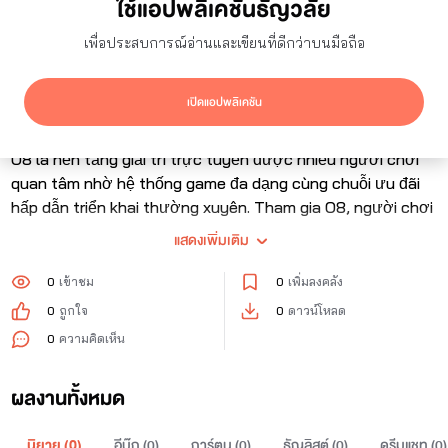
ใช้แอปพลิเคชันธัญวลัย
0
ผู้ติดตาม
0
กำลังติดตาม
เพื่อประสบการณ์อ่านและเขียนที่ดีกว่าบนมือถือ
เปิดแอปพลิเคชัน
ติดตาม
O8
là nền tảng giải trí trực tuyến được nhiều người chơi
quan tâm nhờ hệ thống game đa dạng cùng chuỗi ưu đãi
hấp dẫn triển khai thường xuyên. Tham gia O8, người chơi
không chỉ trải nghiệm không gian giải trí hiện đại, mượt mà
แสดงเพิ่มเติม
mà còn có cơ hội nhận nhiều quyền lợi giá trị, phù hợp cho
cả người mới lẫn thành viên lâu năm.
0
เข้าชม
0
เพิ่มลงคลัง
0
ถูกใจ
0
ดาวน์โหลด
Thông tin liên hệ
0
ความคิดเห็น
Website:
https://o8.fan/
ผลงานทั้งหมด
นิยาย (
0
)
อีบุ๊ก (
0
)
การ์ตูน (
0
)
ธัญลิสต์ (
0
)
ดรีมแชท (
0
)