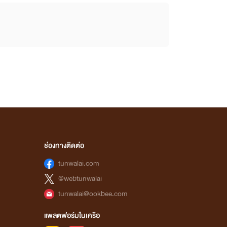
ช่องทางติดต่อ
tunwalai.com
@webtunwalai
tunwalai@ookbee.com
แพลตฟอร์มในเครือ