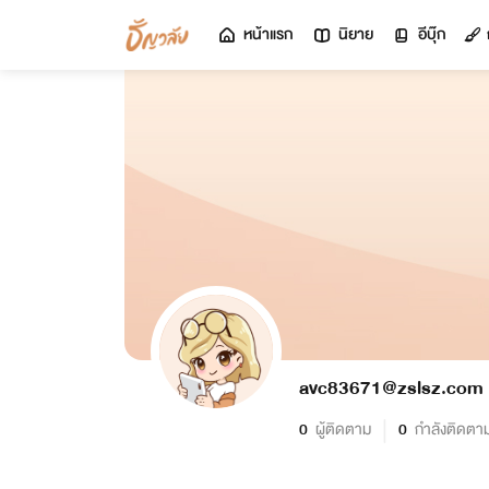
หน้าแรก
นิยาย
อีบุ๊ก
avc83671@zslsz.com
0
ผู้ติดตาม
0
กำลังติดตา