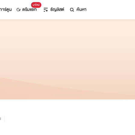
มาใหม่
การ์ตูน
ดรีมแชท
ธัญลิสต์
ค้นหา
ม