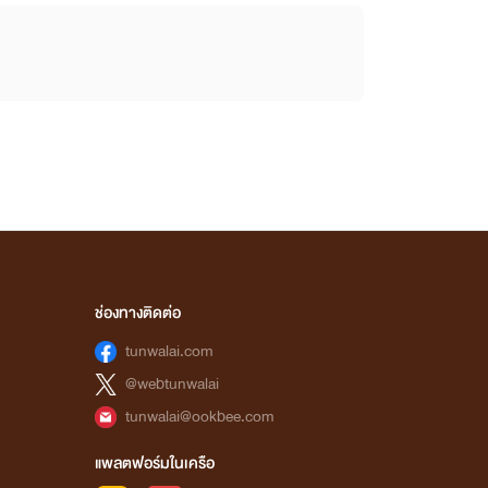
ช่องทางติดต่อ
tunwalai.com
@webtunwalai
tunwalai@ookbee.com
แพลตฟอร์มในเครือ