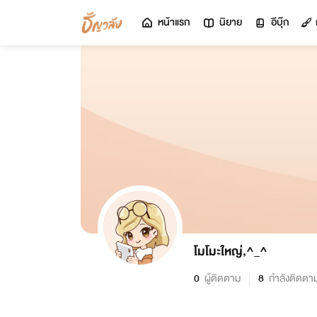
หน้าแรก
นิยาย
อีบุ๊ก
โมโมะใหญ่,^⁠_⁠^
0
ผู้ติดตาม
8
กำลังติดตา