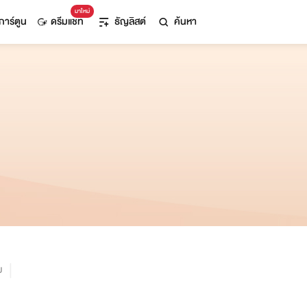
มาใหม่
การ์ตูน
ดรีมแชท
ธัญลิสต์
ค้นหา
ม