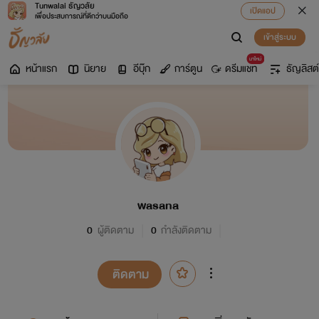
Tunwalai ธัญวลัย
เปิดแอป
เพื่อประสบการณ์ที่ดีกว่าบนมือถือ
เข้าสู่ระบบ
มาใหม่
หน้าแรก
นิยาย
อีบุ๊ก
การ์ตูน
ดรีมแชท
ธัญลิสต์
wasana
0
ผู้ติดตาม
0
กำลังติดตาม
ติดตาม