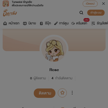
Tunwalai ธัญวลัย
เปิดแอป
เพื่อประสบการณ์ที่ดีกว่าบนมือถือ
เข้าสู่ระบบ
มาใหม่
หน้าแรก
นิยาย
อีบุ๊ก
การ์ตูน
ดรีมแชท
ธัญลิสต์
Rose
0
ผู้ติดตาม
4
กำลังติดตาม
ติดตาม