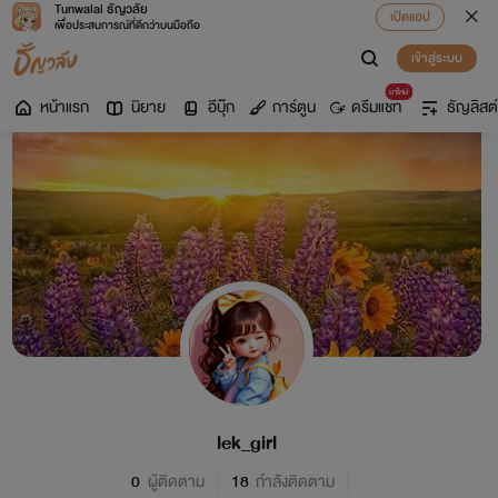
Tunwalai ธัญวลัย
เปิดแอป
เพื่อประสบการณ์ที่ดีกว่าบนมือถือ
เข้าสู่ระบบ
มาใหม่
หน้าแรก
นิยาย
อีบุ๊ก
การ์ตูน
ดรีมแชท
ธัญลิสต์
lek_girl
0
ผู้ติดตาม
18
กำลังติดตาม