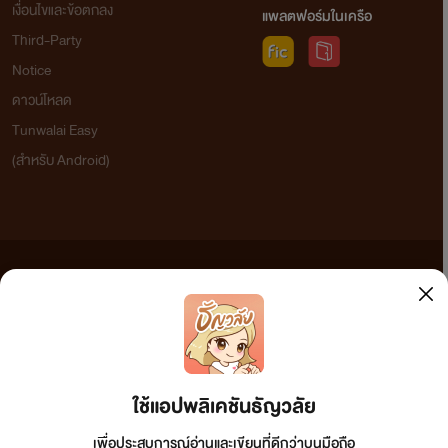
เงื่อนไขและข้อตกลง
แพลตฟอร์มในเครือ
Third-Party
Notice
ดาวน์โหลด
Tunwalai Easy
(สำหรับ Android)
ข้อความที่ท่านได้อ่านจากเว็บไซต์นี้เกิดจากการเขียนโดยสาธารณชนและเผยแพร่โดยอัตโนมัติ ผู้ดูแล
เว็บไซต์แห่งนี้ไม่ได้เห็นด้วยและไม่ขอรับผิดชอบต่อข้อความใดๆ ทั้งสิ้น ดังนั้นผู้อ่านทุกท่านโปรดใช้
วิจารณญาณในการกลั่นกรองด้วยตนเอง และหากท่านพบข้อความใดๆ ที่ขัดต่อกฎหมายและศีลธรรม
กรุณาแจ้งมาที่ tunwalai@ookbee.com เพื่อทีมงานจะได้ดำเนินการในทันที ทั้งนี้ ทางเว็บไซต์ขอสงวน
ลิขสิทธิ์ตามพระราชบัญญัติลิขสิทธิ์ (ฉบับเพิ่มเติม) พ.ศ.2558
ใช้แอปพลิเคชันธัญวลัย
เพื่อประสบการณ์อ่านและเขียนที่ดีกว่าบนมือถือ