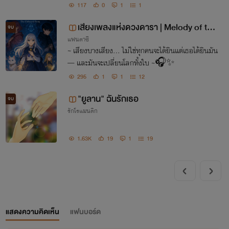
117
0
1
1
เสียงเพลงแห่งดวงดารา | Melody of the
จบ
แฟนตาซี
starborn
~ เสียงบางเสียง… ไม่ใช่ทุกคนจะได้ยินแต่เธอได้ยินมัน
— และมันจะเปลี่ยนโลกทั้งใบ ~🎧✨
295
1
1
12
"ยูลาน" ฉันรักเธอ
จบ
รักโรแมนติก
1.63K
19
1
19
แสดงความคิดเห็น
แฟนบอร์ด