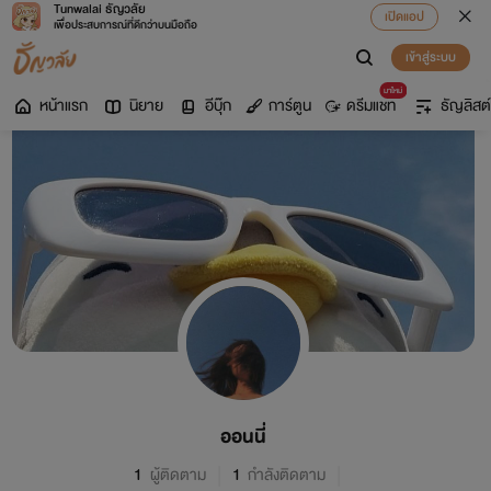
Tunwalai ธัญวลัย
เปิดแอป
เพื่อประสบการณ์ที่ดีกว่าบนมือถือ
เข้าสู่ระบบ
มาใหม่
หน้าแรก
นิยาย
อีบุ๊ก
การ์ตูน
ดรีมแชท
ธัญลิสต์
ออนนี่
1
ผู้ติดตาม
1
กำลังติดตาม