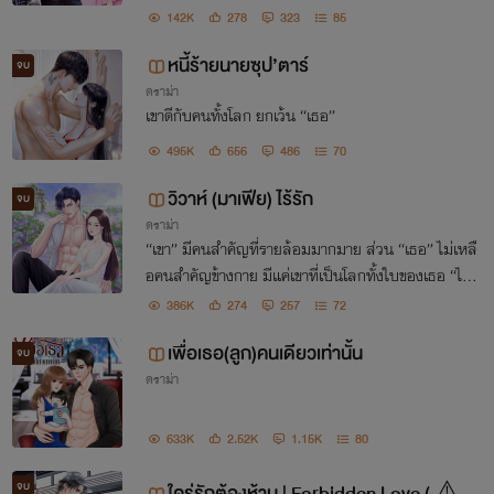
กระทำของตัวเองไว้ดีกว่า เพราะสิ่งที่ฉันต้องการคือน้ำตา
142K
278
323
85
และความเจ็บปวดของเธอเท่านั้น"
หนี้ร้ายนายซุป’ตาร์
จบ
ดราม่า
เขาดีกับคนทั้งโลก ยกเว้น “เธอ”
495K
656
486
70
วิวาห์ (มาเฟีย) ไร้รัก
จบ
ดราม่า
“เขา” มีคนสำคัญที่รายล้อมมากมาย ส่วน “เธอ” ไม่เหลื
อคนสำคัญข้างกาย มีแค่เขาที่เป็นโลกทั้งใบของเธอ “ได้โ
ปรด…อย่าใจร้ายกับฉันมากเลยนะคะ”
386K
274
257
72
เพื่อเธอ(ลูก)คนเดียวเท่านั้น
จบ
ดราม่า
633K
2.52K
1.15K
80
จบ
ใคร่รักต้องห้าม | Forbidden Love ( ⚠️พี่