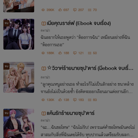
396K
697
207
70
เมียคุณราล์ฟ (Ebook จบเรื่อง)
จบ
ดราม่า
ฉันอยากให้เธอพูดว่า “ต้องการฉัน” เหมือนอย่างที่ฉัน
“ต้องการเธอ”
188K
188
121
50
จบ
⭐️วิวาห์ร้ายนายซุป’ตาร์ (มีebook จบเรื่อ
ดราม่า
ง)
"ลูกคุณหนูอย่างเธอ ทำอะไรก็ไม่เป็นสักอย่าง ขนาดล้าง
จานยังไม่เป็นด้วยซ้ำ ยังคิดจะออกเรือนมาแต่งงานอีกรึไง
ถ้าคิดว่าการได้มาอยู่กับฉันแล้วจะทำให้เธอสุขสบายละก็
136K
138
183
83
ฝันไปเถอะ! อย่ามาเป็นภาระให้ฉันล่ะ จำไว้"
แค้นรักร้ายนายซุป’ตาร์
จบ
ดราม่า
"ฉะ...ฉันขอโทษ" "ฉันไม่รับ! เพราะแค่คำขอโทษมันคงไม่
สาสมกับสิ่งที่ฉันเคยได้รับ หุบปากแล้วเตรียมรับผลการ