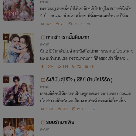
ดราม่า
เพราะผญ.คนหนึ่งทำให้เขาต้องเข้าไปอยู่ในสถานพินิจถึง
2 ปี…จนเวลาผ่านไป เมื่อเขามีทั้งเงินและอำนาจ ก็ถึงเวล
าที่จะต้องเอาคืนอย่างสาสม เพื่อทวงคืนความยุติธรรมให้
37K
70
52
79
กับเขาและพี่ชายกับความผิดที่ไม่ได้ก่อขึ้น
หากรักแรกนั้นลืมยาก
จบ
ดราม่า
ฉันไม่มีวันกลับไปอ่านหนังสือเล่มเก่าหรอกนะ โดยเฉพาะ
แฟนเก่าแบบเธอ เพราะแฟนเก่า ก็คือของเก่า ที่ต่อจะทำใ
ห้ใหม่แค่ไหน แต่สุดท้ายมันก็ยังเป็นของเก่าอยู่ดี
104K
114
72
49
รังสิมันตุ์ไร้ใจ ( ซีรีย์ บ้านไร่ไร้รัก )
จบ
ดราม่า
เธอแค่เตือนให้เขาลดเสียงพูดลงเพราะเกรงจะรบกวนแข
กในผับ แต่คืนนั้นเธอก็ตกงานทันที ชีวิตแม่เลี้ยงเดี่ยวก็ต้
องเปลี่ยนไป เพราะเขาใช้อิทธิพลทำให้เธอไปทำงานที่ไห
182K
201
210
62
นไม่ได้อีก เพียงแค่ไม่พอใจที่ทำให้เขาเสียหน้า
รอยรักมาเฟีย
จบ
ดราม่า