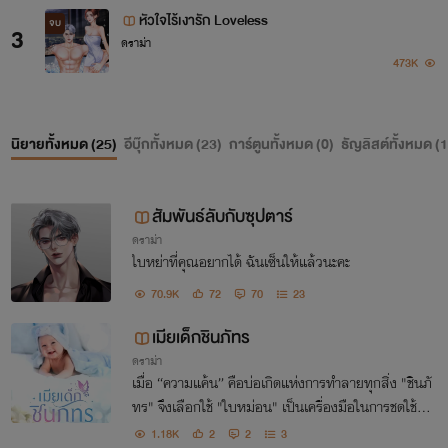
หัวใจไร้เงารัก Loveless
จบ
3
ดราม่า
473K
นิยายทั้งหมด (
25
)
อีบุ๊กทั้งหมด (
23
)
การ์ตูนทั้งหมด (
0
)
ธัญลิสต์ทั้งหมด (
1
สัมพันธ์ลับกับซุปตาร์
ดราม่า
ใบหย่าที่คุณอยากได้ ฉันเซ็นให้แล้วนะคะ
70.9K
72
70
23
เมียเด็กชินภัทร
ดราม่า
เมื่อ “ความแค้น” คือบ่อเกิดแห่งการทำลายทุกสิ่ง "ชินภั
ทร" จึงเลือกใช้ "ใบหม่อน" เป็นเครื่องมือในการชดใช้บา
ปแทนคนสำคัญที่จากไป...การแต่งงานที่ไร้หัวใจจึงเริ่มขึ้
1.18K
2
2
3