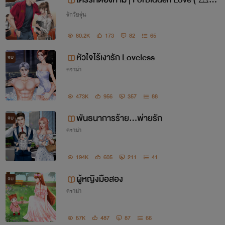
รักวัยรุ่น
น้องไม่แท้ ⚠️ )
80.2K
173
82
65
หัวใจไร้เงารัก Loveless
จบ
ดราม่า
473K
956
357
88
พันธนาการร้าย…พ่ายรัก
จบ
ดราม่า
194K
605
211
41
ผู้หญิงมือสอง
จบ
ดราม่า
57K
487
87
66