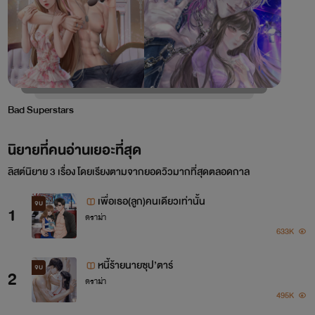
Bad Superstars
นิยายที่คนอ่านเยอะที่สุด
ลิสต์นิยาย 3 เรื่อง โดยเรียงตามจากยอดวิวมากที่สุดตลอดกาล
เพื่อเธอ(ลูก)คนเดียวเท่านั้น
จบ
1
ดราม่า
633K
หนี้ร้ายนายซุป’ตาร์
จบ
2
ดราม่า
495K