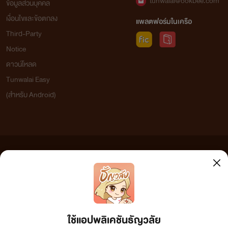
tunwalai@ookbee.com
ข้อมูลส่วนบุคคล
เงื่อนไขและข้อตกลง
แพลตฟอร์มในเครือ
Third-Party
Notice
ดาวน์โหลด
Tunwalai Easy
(สำหรับ Android)
ข้อความที่ท่านได้อ่านจากเว็บไซต์นี้เกิดจากการเขียนโดยสาธารณชนและเผยแพร่โดยอัตโนมัติ ผู้ดูแล
เว็บไซต์แห่งนี้ไม่ได้เห็นด้วยและไม่ขอรับผิดชอบต่อข้อความใดๆ ทั้งสิ้น ดังนั้นผู้อ่านทุกท่านโปรดใช้
วิจารณญาณในการกลั่นกรองด้วยตนเอง และหากท่านพบข้อความใดๆ ที่ขัดต่อกฎหมายและศีลธรรม
กรุณาแจ้งมาที่ tunwalai@ookbee.com เพื่อทีมงานจะได้ดำเนินการในทันที ทั้งนี้ ทางเว็บไซต์ขอสงวน
ลิขสิทธิ์ตามพระราชบัญญัติลิขสิทธิ์ (ฉบับเพิ่มเติม) พ.ศ.2558
ใช้แอปพลิเคชันธัญวลัย