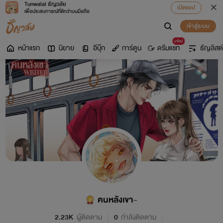
Tunwalai ธัญวลัย
เปิดแอป
เพื่อประสบการณ์ที่ดีกว่าบนมือถือ
เข้าสู่ระบบ
มาใหม่
หน้าแรก
นิยาย
อีบุ๊ก
การ์ตูน
ดรีมแชท
ธัญลิสต์
ฅนหลังเขา-
2.23K
ผู้ติดตาม
0
กำลังติดตาม