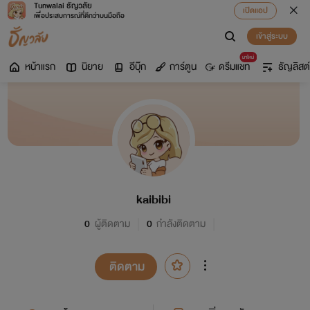
Tunwalai ธัญวลัย
เปิดแอป
เพื่อประสบการณ์ที่ดีกว่าบนมือถือ
เข้าสู่ระบบ
มาใหม่
หน้าแรก
นิยาย
อีบุ๊ก
การ์ตูน
ดรีมแชท
ธัญลิสต์
kaibibi
0
ผู้ติดตาม
0
กำลังติดตาม
ติดตาม