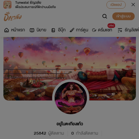
Tunwalai ธัญวลัย
เปิดแอป
เพื่อประสบการณ์ที่ดีกว่าบนมือถือ
เข้าสู่ระบบ
มาใหม่
หน้าแรก
นิยาย
อีบุ๊ก
การ์ตูน
ดรีมแชท
ธัญลิสต์
อยู่ในตะเกียงแก้ว
25842
ผู้ติดตาม
0
กำลังติดตาม