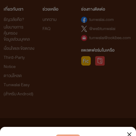
เกี่ยวกับเรา
ช่วยเหลือ
ช่องทางติดต่อ
ธัญวลัยคือ?
บทความ
tunwalai.com
นโยบายการ
FAQ
@webtunwalai
คุ้มครอง
tunwalai@ookbee.com
ข้อมูลส่วนบุคคล
เงื่อนไขและข้อตกลง
แพลตฟอร์มในเครือ
Third-Party
Notice
ดาวน์โหลด
Tunwalai Easy
(สำหรับ Android)
ข้อความที่ท่านได้อ่านจากเว็บไซต์นี้เกิดจากการเขียนโดยสาธารณชนและเผยแพร่โดยอัตโนมัติ ผู้ดูแล