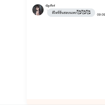
ณัฐเทียร์
ดีใจที่ชื่นชอบนะคะ🥰🥰🥰
09:0