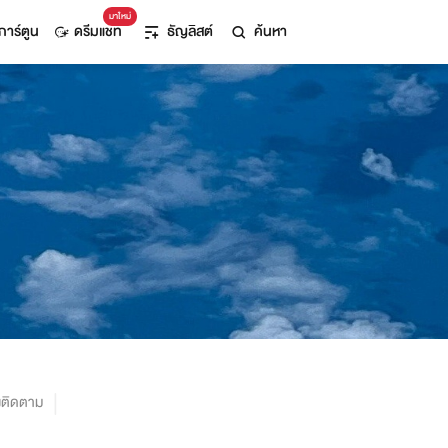
มาใหม่
การ์ตูน
ดรีมแชท
ธัญลิสต์
ค้นหา
งติดตาม