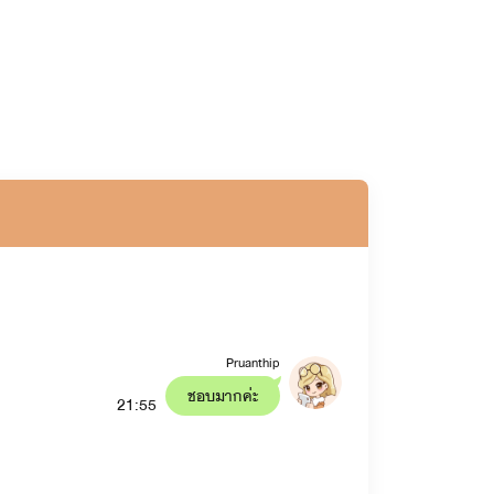
Pruanthip
ชอบมากค่ะ
21:55