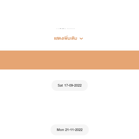
เซฮายยย...
แสดงเพิ่มเติม
ยินดีต้อนรับเข้าสู่โลกเขย่าขวัญ (เขย่าทำไม 555)
🖋🍀แต่งนิยายครั้งแรก 28 พฤศจิกายน 2562🍀
Sat 17-09-2022
Mon 21-11-2022