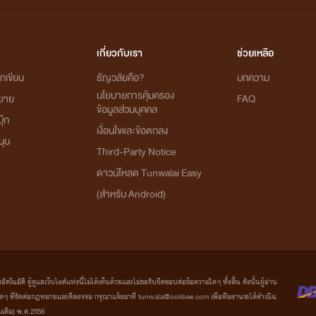
เกี่ยวกับเรา
ช่วยเหลือ
กเขียน
ธัญวลัยคือ?
บทความ
นโยบายการคุ้มครอง
ิยาย
FAQ
ข้อมูลส่วนบุคคล
ุ๊ก
เงื่อนไขและข้อตกลง
นุน
Third-Party Notice
ดาวน์โหลด Tunwalai Easy
(สำหรับ Android)
มัติ ผู้ดูแลเว็บไซต์แห่งนี้ไม่ได้เห็นด้วยและไม่ขอรับผิดชอบต่อข้อความใดๆ ทั้งสิ้น ดังนั้นผู้อ่าน
ที่ขัดต่อกฎหมายและศีลธรรม กรุณาแจ้งมาที่ tunwalai@ookbee.com เพื่อทีมงานจะได้ดำเนิน
่มเติม) พ.ศ.2558