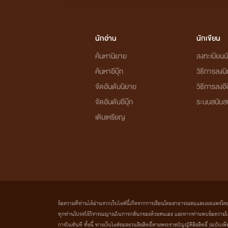
นักอ่าน
นักเขียน
ค้นหานิยาย
ลงทะเบียนนั
ค้นหาอีบุ๊ก
วิธีการลงน
จัดอันดับนิยาย
วิธีการลงอีบ
จัดอันดับอีบุ๊ก
ระบบสนับส
เติมเหรียญ
ข้อความที่ท่านได้อ่านจากเว็บไซต์นี้เกิดจากการเขียนโดยสาธารณชนและเผยแพร่โดยอัตโน
ทุกท่านโปรดใช้วิจารณญาณในการกลั่นกรองด้วยตนเอง และหากท่านพบข้อความใดๆ 
การในทันที ทั้งนี้ ทางเว็บไซต์ขอสงวนลิขสิทธิ์ตามพระราชบัญญัติลิขสิทธิ์ (ฉบับเพิ