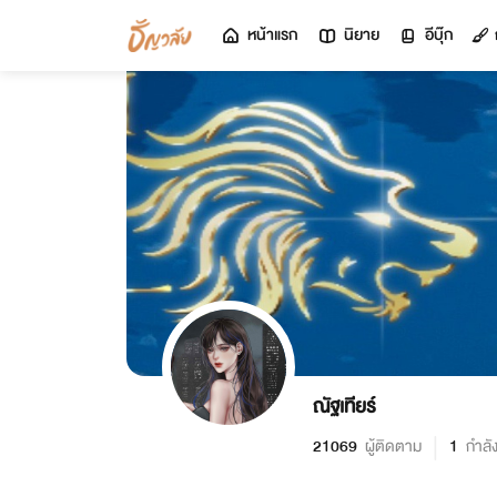
หน้าแรก
นิยาย
อีบุ๊ก
ณัฐเทียร์
21069
ผู้ติดตาม
1
กำลั