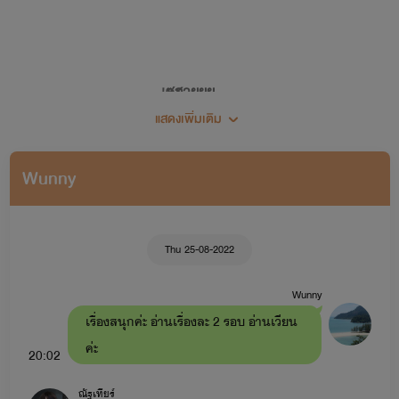
เซฮายยย...
แสดงเพิ่มเติม
ยินดีต้อนรับเข้าสู่โลกเขย่าขวัญ (เขย่าทำไม 555)
Wunny
🖋🍀แต่งนิยายครั้งแรก 28 พฤศจิกายน 2562🍀
Thu 25-08-2022
Wunny
เรื่องสนุกค่ะ อ่านเรื่องละ 2 รอบ อ่านเวียน
ค่ะ
20:02
ณัฐเทียร์