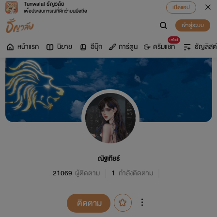
Tunwalai ธัญวลัย
เปิดแอป
เพื่อประสบการณ์ที่ดีกว่าบนมือถือ
เข้าสู่ระบบ
มาใหม่
หน้าแรก
นิยาย
อีบุ๊ก
การ์ตูน
ดรีมแชท
ธัญลิสต์
ณัฐเทียร์
21069
ผู้ติดตาม
1
กำลังติดตาม
ติดตาม