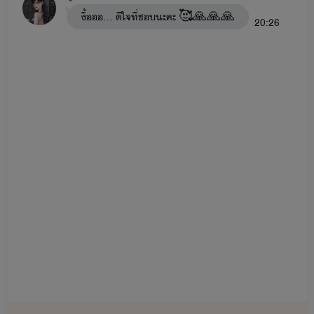
งื้อออ... ดีใจที่ชอบนะคะ 🥰🙏🙏🙏
20:26