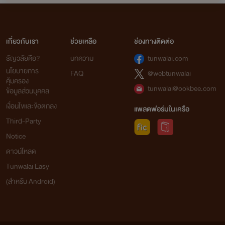
เกี่ยวกับเรา
ช่วยเหลือ
ช่องทางติดต่อ
ธัญวลัยคือ?
บทความ
tunwalai.com
นโยบายการ
FAQ
@webtunwalai
คุ้มครอง
tunwalai@ookbee.com
ข้อมูลส่วนบุคคล
เงื่อนไขและข้อตกลง
แพลตฟอร์มในเครือ
Third-Party
Notice
ดาวน์โหลด
Tunwalai Easy
(สำหรับ Android)