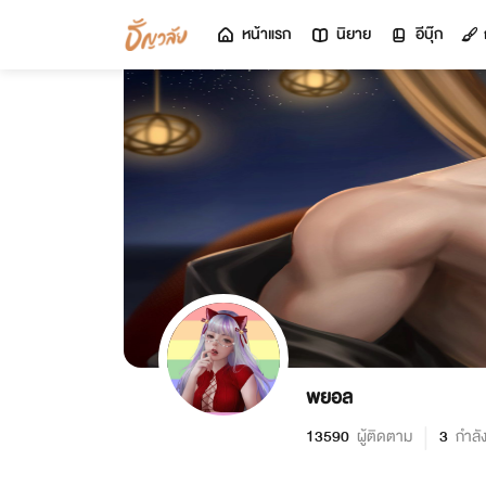
หน้าแรก
นิยาย
อีบุ๊ก
พยอล
13590
ผู้ติดตาม
3
กำลั