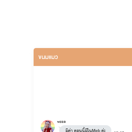
เป็นนักหัดเขียนหน้าเก่าพอสมควรนะคะ
ขนมแมว
พยอลมาแปะผังนิยายค่ะสำหรับคนที่เพิ่งเข้ามา
ยั่วรักคุณอาขา
: อาอัค x เดหลี มีลูกชื่อ มาหยา 
พยอล
มีค่า ตอนนี้มีในMeb ค่ะ