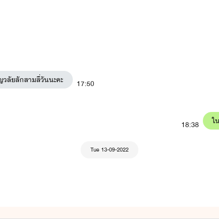
ักร้าย
: พีท x มายู)
สายฟ้า วายุ (ในเรื่องจะมีเรื่อง ลวงรัก : พัฒน์ x ไข่มุก)
วลัยสักสามสี่วันนะคะ
17:50
ัว ซีลอน ใบบัว (ในเรื่องจะมีเรื่อง
รักดั่งสายฟ้า
สายฟ้า x ซินซิน )
่องจะมีเรื่องของ วายุ x ลูกเจี๊ยบ ชื่อตอนว่า
เรียกเฮีย
)
ใน
18:38
องพายุเรื่องอ้อนรักแด๊ดดี้ขา)
ุนพล เจ้าหญิง (ในเรื่องมีเรื่อง
สยบรัก
: นิค x นีน่า มีลูกชื่อ นับดาว ไ
Tue 13-09-2022
วัน (เพื่อนของชาร์ลและของขวัญ)
ี่สาว
: ทานตะวัน x ไนท์)