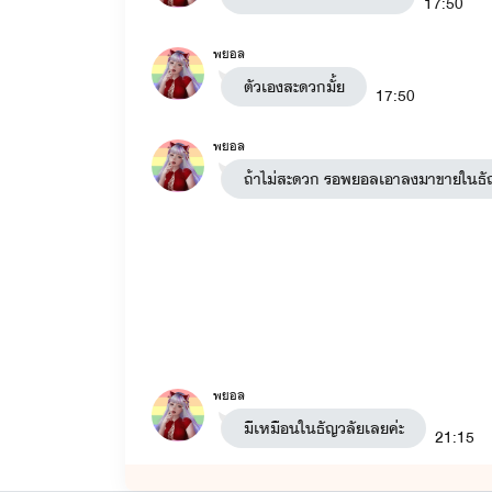
-ดื้อสวาท
: ต่อต้าน x มาหยา (ในเรื่องมีเรื่อง
ร
17:50
-พี่ชายสอนรัก
: ไมค์ x เบส
พยอล
ตัวเองสะดวกมั้ย
หนี้สวาท
: เมษ x ลูกหว้า
17:50
อ้อนรักแด๊ดดี้ขา
: พายุ x หนูบัว มีลูกคือ ใยบัว 
พยอล
ถ้าไม่สะดวก รอพยอลเอาลงมาขายในธัญ
-อ้อนรักหมอขา
: ยิปซี x เอเคอร์ มีลูกคือ ใยบ
-อ้อนรักร้ายนายมาเฟีย
: ใยบัว x มาเฟีย (ในเรื
รักลับ
: ฟ้าคราม x ลลิซ (ฟ้าครามเป็นน้องชายข
นางบำเรอ
: ชาร์ล x ของขวัญ มีลูกคือ เจ้าขา ข
เมียหมอ
: คริส x มายด์ มีลูก อาทิตย์ ทานตะ
พยอล
มีเหมือนในธัญวลัยเลยค่ะ
-เลี้ยงรัก
เจ้าขา x เลกซัส
21:15
-น้องชาย
ขุนพล x นับดาว (ในเรื่องจะมีเรื่อง
พ