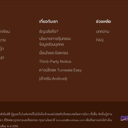
ีเรื่อง
สะดุดรัก
: กาย x เจนนี่)
เกี่ยวกับเรา
ช่วยเหลือ
ทิตย์ กาย)
กเขียน
ธัญวลัยคือ?
บทความ
นโยบายการคุ้มครอง
ิยาย
FAQ
ข้อมูลส่วนบุคคล
น
: จอมทัพ x น้ำฟ้า)
ุ๊ก
เงื่อนไขและข้อตกลง
นุน
Third-Party Notice
ดาวน์โหลด Tunwalai Easy
(สำหรับ Android)
เอลิซ (ในเรื่องมีเรื่อง เด็กเลี้ยง : แด๊ดดี้ดอน x มันนาว มีลูกคือ ปวิน 
ุงสวาท : เตวิน x ข้าวตัง)
มัติ ผู้ดูแลเว็บไซต์แห่งนี้ไม่ได้เห็นด้วยและไม่ขอรับผิดชอบต่อข้อความใดๆ ทั้งสิ้น ดังนั้นผู้อ่าน
ที่ขัดต่อกฎหมายและศีลธรรม กรุณาแจ้งมาที่ tunwalai@ookbee.com เพื่อทีมงานจะได้ดำเนิน
่มเติม) พ.ศ.2558