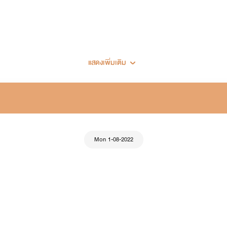
แสดงเพิ่มเติม
Mon 1-08-2022
เซ็ตนิยายพยอล
มาเฟีย (ในเรื่องมีเรื่อง
ลองรัก
: หมอมิกซ์xเทย่า มีลูกสาวชื่อ มาเบล