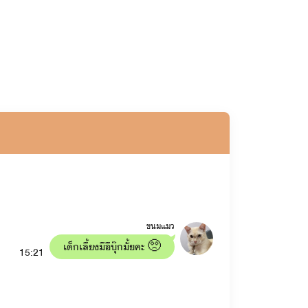
ขนมแมว
เด็กเลี้ยงมีอีบุ๊กมั้ยคะ 🥺
15:21
ล์ มายู)