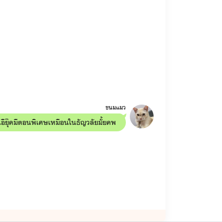
ขนมแมว
อียุ๊คมีตอนพิเศษเหมือนในธัญวลัยมั้ยคพ
นท์)