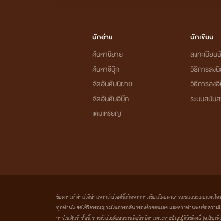
-ผูกรักผูกสวาท
เจ้าหญิง x อาทิตย์ (ในเรื่องจะม
นักอ่าน
นักเขียน
คลั่งรัก
: เดฟ x จันทร์เจ้า (เดฟจะอยู่ในแก๊ง อา
ค้นหานิยาย
ลงทะเบียนนั
หนี้รัก
: ภาคิน x ยี่หวา (มีลูกคือ ยาหยี ภาณิน)
ค้นหาอีบุ๊ก
วิธีการลงน
-ทอรัก
: ยาหยีx คีธ (ในเรื่องจะมีเรื่อง
เล่นเพื่อ
จัดอันดับนิยาย
วิธีการลงอีบ
จัดอันดับอีบุ๊ก
ระบบสนับส
-แค่เพื่อน
: แจ็คสัน x บีน่า
เติมเหรียญ
เมียจ้าง
: เจคอป x ฮานะ มีลูกชื่อ ฮันน่า ฮารุ
ขังรัก
: ดีน x จ๊ะจ๋ามีลูกชื่อ เดวา แผ่นดิน
เด็กป๋า
: กวินทร์ x เอเรีย มีลูกคือ มาวิน เตวิน 
-เกี่ยวรัก
: มาวิน x กล้วยไม้ (ในเรื่องมีเรื่อง ปร
ข้อความที่ท่านได้อ่านจากเว็บไซต์นี้เกิดจากการเขียนโดยสาธารณชนและเผยแพร่โดยอัตโน
ทุกท่านโปรดใช้วิจารณญาณในการกลั่นกรองด้วยตนเอง และหากท่านพบข้อความใดๆ 
-โซ่ล่ามรัก
: ปวิน x พราวฟ้า
การในทันที ทั้งนี้ ทางเว็บไซต์ขอสงวนลิขสิทธิ์ตามพระราชบัญญัติลิขสิทธิ์ (ฉบับเพิ