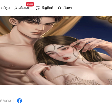
มาใหม่
การ์ตูน
ดรีมแชท
ธัญลิสต์
ค้นหา
งติดตาม