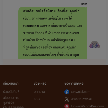
Hana
สวัสดีค่ะ สนใจซื้อนิยาย เรื่องนี้ค่ะ คุณนัก
เขียน สามารถติดเหรียญใน raw ได้
เหมือนเดิม แต่เราจะซื้อมาทำเป็นเล่ม และ
วางขาย Ebook ที่เว็บ meb ค่ะ ทางเราจะ
เป็นฝ่าย จ้างทำปก แล้วก็จัดรูปเล่ม +
พิสูจน์อักษร เองทั้งหมดเลยค่ะ คุณนัก
เขียนไม่ต้องเสียเงินใดๆ ทั้งสิ้นค่ะ ถ้าคุณ
นักเขียนสนใจ ตอบกลับมาที่นี่ หรือ
ต้องการคุยรายละเอียด ได้ที่่ Line อีกทีได้
ค่ะ ^^ ส่วนติดต่อผ่านไลน์ @610qmbsh
เกี่ยวกับเรา
ราคา เรื่องละ 4000.- ค้าบ
ช่วยเหลือ
ช่องทางติดต่อ
23:44
ธัญวลัยคือ?
บทความ
tunwalai.com
Fri 29-12-2023
นโยบายการ
FAQ
@webtunwalai
คุ้มครอง
tunwalai@ookbee.com
ข้อมูลส่วนบุคคล