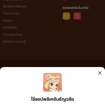
Hana
เงื่อนไขและข้อตกลง
แพลตฟอร์มในเครือ
สวัสดีค่ะ สนใจซื้อนิยาย เรื่องนี้ค่ะ คุณนัก
Third-Party
เขียน สามารถติดเหรียญใน raw ได้
Notice
เหมือนเดิม แต่เราจะซื้อมาทำเป็นเล่ม และ
ดาวน์โหลด
วางขาย Ebook ที่เว็บ meb ค่ะ ทางเราจะ
Tunwalai Easy
เป็นฝ่าย จ้างทำปก แล้วก็จัดรูปเล่ม +
(สำหรับ Android)
พิสูจน์อักษร เองทั้งหมดเลยค่ะ คุณนัก
เขียนไม่ต้องเสียเงินใดๆ ทั้งสิ้นค่ะ ถ้าคุณ
นักเขียนสนใจ ตอบกลับมาที่นี่ หรือ
ต้องการคุยรายละเอียด ได้ที่่ Line อีกทีได้
ข้อความที่ท่านได้อ่านจากเว็บไซต์นี้เกิดจากการเขียนโดยสาธารณชนและเผยแพร่โดยอัตโนมัติ ผู้ดูแล
ค่ะ ^^ ส่วนติดต่อผ่านไลน์ @610qmbsh
เว็บไซต์แห่งนี้ไม่ได้เห็นด้วยและไม่ขอรับผิดชอบต่อข้อความใดๆ ทั้งสิ้น ดังนั้นผู้อ่านทุกท่านโปรดใช้
ราคา เรื่องละ 4000.- ค้าบ
23:29
วิจารณญาณในการกลั่นกรองด้วยตนเอง และหากท่านพบข้อความใดๆ ที่ขัดต่อกฎหมายและศีลธรรม
กรุณาแจ้งมาที่ tunwalai@ookbee.com เพื่อทีมงานจะได้ดำเนินการในทันที ทั้งนี้ ทางเว็บไซต์ขอสงวน
ลิขสิทธิ์ตามพระราชบัญญัติลิขสิทธิ์ (ฉบับเพิ่มเติม) พ.ศ.2558
ใช้แอปพลิเคชันธัญวลัย