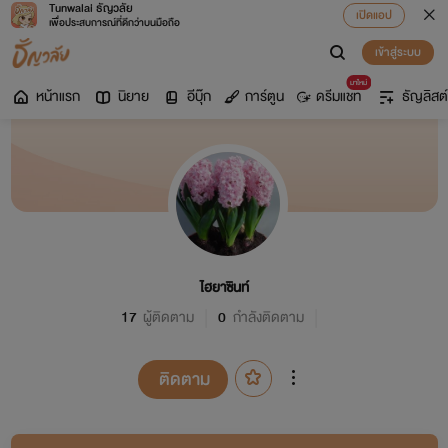
Tunwalai ธัญวลัย
เปิดแอป
เพื่อประสบการณ์ที่ดีกว่าบนมือถือ
เข้าสู่ระบบ
มาใหม่
หน้าแรก
นิยาย
อีบุ๊ก
การ์ตูน
ดรีมแชท
ธัญลิสต์
ไฮยาซินท์
17
ผู้ติดตาม
0
กำลังติดตาม
ติดตาม