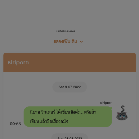
เซฮายยย...
แสดงเพิ่มเติม
ยินดีต้อนรับเข้าสู่โลกเขย่าขวัญ (เขย่าทำไม 555)
siriporn
🖋🍀แต่งนิยายครั้งแรก 28 พฤศจิกายน 2562🍀
Sat 9-07-2022
siriporn
นิยาย ริกเตอร์ ได้เขียนยังค่ะ...หรือถ้า
เขียนแล้วชื่อเรื่องอะไร
09:55
Sun 21-08-2022