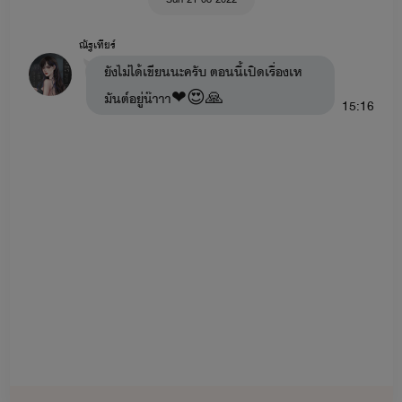
ณัฐเทียร์
ยังไม่ได้เขียนนะครับ ตอนนี้เปิดเรื่องเห
มันต์อยู่น๊าาา❤😍🙏
15:16