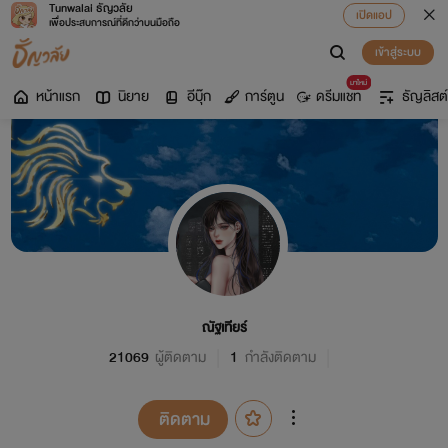
Tunwalai ธัญวลัย
เปิดแอป
เพื่อประสบการณ์ที่ดีกว่าบนมือถือ
เข้าสู่ระบบ
มาใหม่
หน้าแรก
นิยาย
อีบุ๊ก
การ์ตูน
ดรีมแชท
ธัญลิสต์
ณัฐเทียร์
21069
ผู้ติดตาม
1
กำลังติดตาม
ติดตาม