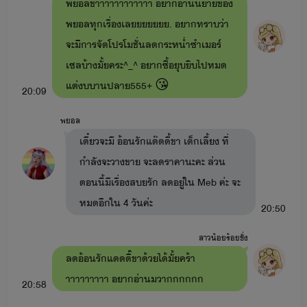
พยอลขาาาาาาาาาาาา อยากอ่านนิยายของ
พยอลทุกเรื่องเลยยยยยยย. อยากทราบว่า
ยั่วรักคุณอาขา
: อาอัค x เดหลี มีลูกชื่อ มาหยา มาเฟีย (ใน
จะมีการจัดโปรโมชั่นลดกระหน่ำซำเมอร์
เรื่องมีเรื่อง
ลองรัก
: หมอมิกซ์xเทย่า มีลูกสาวชื่อ มาเบลล์ มายู)
เซลบ้างมั้ยคระ^_^ อยากซื้อยุบยิบไปหมด
-ดื้อสวาท
: ต่อต้าน x มาหยา (ในเรื่องมีเรื่อง
รักร้าย
: พีท x
แต่งบบานปลาย555+ 😘
20:09
มายู)
-พี่ชายสอนรัก
พยอล
: ไมค์ x เบส
เดี๋ยวจะมี อ้อนรักแด๊ดดี้ขา เด็กเลี้ยง ที่
หนี้สวาท
: เมษ x ลูกหว้า
กำลังจะวางขาย จะลดราคานะคะ ส่วน
อ้อนรักแด๊ดดี้ขา
: พายุ x หนูบัว มีลูกคือ ใยบัว สายฟ้า วายุ
ตอนนี้มีเรื่องสบยรัก ลดอยู่ใน Meb ค่ะ จะ
(ในเรื่องจะมีเรื่อง ลวงรัก : พัฒน์ x ไข่มุก)
หมดอีกใน 4 วันค่ะ
20:50
-อ้อนรักหมอขา
: ยิปซี x เอเคอร์ มีลูกคือ ใยบัว ซีลอน ใบบัว
สาวน้อยร้อยชั่ง
(ในเรื่องจะมีเรื่อง
รักดั่งสายฟ้า
สายฟ้า x ซินซิน )
ลดอ้อนรักแดดดี๊ขาด้วยได้มั้ยคร้า
-อ้อนรักร้ายนายมาเฟีย
: ใยบัว x มาเฟีย (ในเรื่องจะมีเรื่อง
าาาาาาาาา อยากอ่านมวากกกกกก
20:58
ของ วายุ x ลูกเจี๊ยบ ชื่อตอนว่า
เรียกเฮีย
)