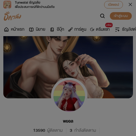
Tunwalai ธัญวลัย
เปิดแอป
เพื่อประสบการณ์ที่ดีกว่าบนมือถือ
เข้าสู่ระบบ
มาใหม่
หน้าแรก
นิยาย
อีบุ๊ก
การ์ตูน
ดรีมแชท
ธัญลิสต์
พยอล
13590
ผู้ติดตาม
3
กำลังติดตาม