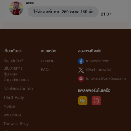
พยอล
รักลับ
: ฟ้าคราม x ลลิซ (ฟ้าครามเป็นน้องชายของพายุเรื่อง
ใช่ค่ะ ลดค่ะ จาก 259 เหลือ 159 ค่ะ
21:37
อ้อนรักแด๊ดดี้ขา)
สาวน้อยร้อยชั่ง
นางบำเรอ
: ชาร์ล x ของขวัญ มีลูกคือ เจ้าขา ขุนพล เจ้าหญิง
เย่ๆๆๆประมาณวันไหนที่กำลังจะวางขาย
(ในเรื่องมีเรื่อง
สยบรัก
: นิค x นีน่า มีลูกชื่อ นับดาว ไนท์)
บอกได้มั้ยคะ เตรียมตัวซื้อแล้วววววว^_^
21:54
เมียหมอ
: คริส x มายด์ มีลูก อาทิตย์ ทานตะวัน (เพื่อนของ
เกี่ยวกับเรา
ช่วยเหลือ
ช่องทางติดต่อ
ชาร์ลและของขวัญ)
พยอล
ธัญวลัยคือ?
บทความ
tunwalai.com
เที่ยงคืนวันที่30ค่ะ ติดวางขายของวันที่1
นโยบายการ
-เลี้ยงรัก
เจ้าขา x เลกซัส
FAQ
@webtunwalai
คุ้มครอง
งับบ
tunwalai@ookbee.com
23:10
ข้อมูลส่วนบุคคล
-น้องชาย
ขุนพล x นับดาว (ในเรื่องจะมีเรื่อง
พี่สาว
:
เงื่อนไขและข้อตกลง
ทานตะวัน x ไนท์)
แพลตฟอร์มในเครือ
Fri 1-07-2022
Third-Party
-ผูกรักผูกสวาท
เจ้าหญิง x อาทิตย์ (ในเรื่องจะมีเรื่อง
สะดุด
Notice
สาวน้อยร้อยชั่ง
รัก
: กาย x เจนนี่)
ดาวน์โหลด
พยอลจ๋าาาาาาา ไม่เห็นมีลดราคาเลยยยย
คลั่งรัก
: เดฟ x จันทร์เจ้า (เดฟจะอยู่ในแก๊ง อาทิตย์ กาย)
Tunwalai Easy
ไปลดที่หนายยยยยยน
00:59