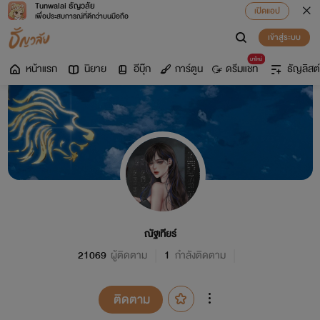
Tunwalai ธัญวลัย
เปิดแอป
เพื่อประสบการณ์ที่ดีกว่าบนมือถือ
เข้าสู่ระบบ
มาใหม่
หน้าแรก
นิยาย
อีบุ๊ก
การ์ตูน
ดรีมแชท
ธัญลิสต์
ณัฐเทียร์
21069
ผู้ติดตาม
1
กำลังติดตาม
ติดตาม