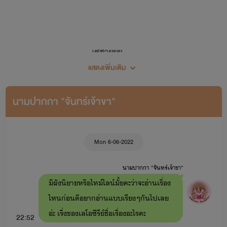
เซฮายยย...
แสดงเพิ่มเติม
ยินดีต้อนรับเข้าสู่โลกเขย่าขวัญ (เขย่าทำไม 555)
นามปากกา "จันทร์เจ้าขา"
🖋🍀แต่งนิยายครั้งแรก 28 พฤศจิกายน 2562🍀
Mon 6-06-2022
นามปากกา "จันทร์เจ้าขา"
มีผังนิยายหรือไทม์ไลน์มั้ยคะว่าจะอ่านเรื่อง
ไหนก่อนดีอยากอ่านแบบเรียงๆกันไปเลย
อ่ะ เรื่งของเลโอซีรีย์ชื่อเรื่องอะไรคะ
22:52