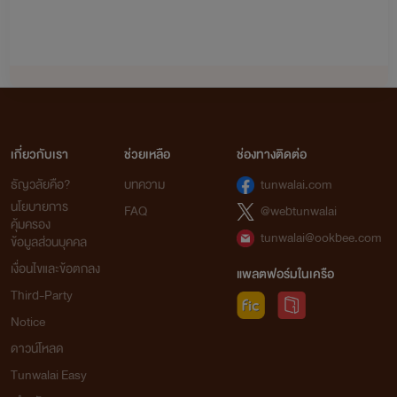
รักลับ
: ฟ้าคราม x ลลิซ (ฟ้าครามเป็นน้องชายของพายุเรื่อง
อ้อนรักแด๊ดดี้ขา)
นางบำเรอ
: ชาร์ล x ของขวัญ มีลูกคือ เจ้าขา ขุนพล เจ้าหญิง
(ในเรื่องมีเรื่อง
สยบรัก
: นิค x นีน่า มีลูกชื่อ นับดาว ไนท์)
เมียหมอ
: คริส x มายด์ มีลูก อาทิตย์ ทานตะวัน (เพื่อนของ
เกี่ยวกับเรา
ช่วยเหลือ
ช่องทางติดต่อ
ชาร์ลและของขวัญ)
ธัญวลัยคือ?
บทความ
tunwalai.com
นโยบายการ
-เลี้ยงรัก
เจ้าขา x เลกซัส
FAQ
@webtunwalai
คุ้มครอง
tunwalai@ookbee.com
ข้อมูลส่วนบุคคล
-น้องชาย
ขุนพล x นับดาว (ในเรื่องจะมีเรื่อง
พี่สาว
:
เงื่อนไขและข้อตกลง
ทานตะวัน x ไนท์)
แพลตฟอร์มในเครือ
Third-Party
-ผูกรักผูกสวาท
เจ้าหญิง x อาทิตย์ (ในเรื่องจะมีเรื่อง
สะดุด
Notice
รัก
: กาย x เจนนี่)
ดาวน์โหลด
คลั่งรัก
: เดฟ x จันทร์เจ้า (เดฟจะอยู่ในแก๊ง อาทิตย์ กาย)
Tunwalai Easy