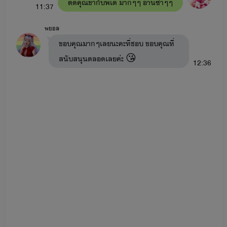
ติดคุณขากับพี่เต มากๆๆ อ่านซ้ำๆๆ
11:37
ยั่วรักคุณอาขา
: อาอัค x เดหลี มีลูกชื่อ มาหยา มาเฟีย (ใน
พยอล
เรื่องมีเรื่อง
ลองรัก
: หมอมิกซ์xเทย่า มีลูกสาวชื่อ มาเบลล์ มายู)
ขอบคุณมากๆเลยนะคะที่ชอบ ขอบคุณที่
-ดื้อสวาท
: ต่อต้าน x มาหยา (ในเรื่องมีเรื่อง
รักร้าย
: พีท x
สนับสนุนตลอดเลยค่ะ 😘
12:36
มายู)
-พี่ชายสอนรัก
: ไมค์ x เบส
หนี้สวาท
: เมษ x ลูกหว้า
อ้อนรักแด๊ดดี้ขา
: พายุ x หนูบัว มีลูกคือ ใยบัว สายฟ้า วายุ
(ในเรื่องจะมีเรื่อง ลวงรัก : พัฒน์ x ไข่มุก)
-อ้อนรักหมอขา
: ยิปซี x เอเคอร์ มีลูกคือ ใยบัว ซีลอน ใบบัว
(ในเรื่องจะมีเรื่อง
รักดั่งสายฟ้า
สายฟ้า x ซินซิน )
-อ้อนรักร้ายนายมาเฟีย
: ใยบัว x มาเฟีย (ในเรื่องจะมีเรื่อง
ของ วายุ x ลูกเจี๊ยบ ชื่อตอนว่า
เรียกเฮีย
)