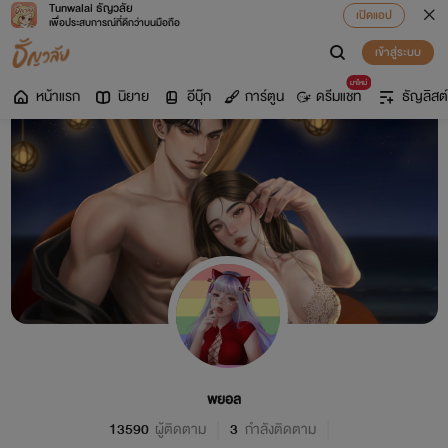
Tunwalai ธัญวลัย
เปิดแอป
เพื่อประสบการณ์ที่ดีกว่าบนมือถือ
เข้าสู่ระบบ
มาใหม่
หน้าแรก
นิยาย
อีบุ๊ก
การ์ตูน
ดรีมแชท
ธัญลิสต์
พยอล
13590
ผู้ติดตาม
3
กำลังติดตาม