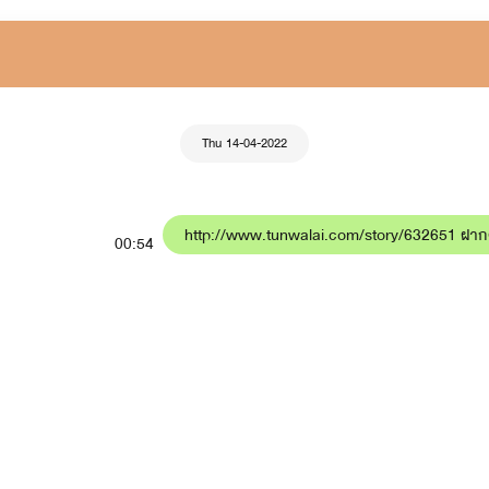
Thu 14-04-2022
http://www.tunwalai.com/story/632651 ฝาก
00:54