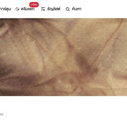
มาใหม่
การ์ตูน
ดรีมแชท
ธัญลิสต์
ค้นหา
าม