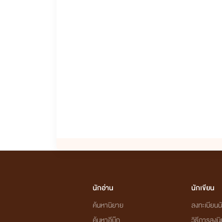
นักอ่าน
นักเขียน
ค้นหานิยาย
ลงทะเบียนนั
ค้นหาอีบุ๊ก
วิธีการลงน