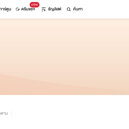
มาใหม่
การ์ตูน
ดรีมแชท
ธัญลิสต์
ค้นหา
ิดตาม