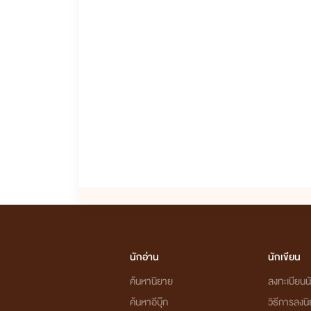
นักอ่าน
นักเขียน
ค้นหานิยาย
ลงทะเบียนนั
ค้นหาอีบุ๊ก
วิธีการลงน