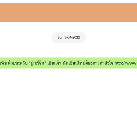
Sun 3-04-2022
เฟีย ด้วยนะครับ "มู๋กะโจ๊ก" เขียนจ้า นักเขียนใหม่ต้องการกำลังใจ http://