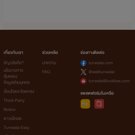
รักลับ
: ฟ้าคราม x ลลิซ (ฟ้าครามเป็นน้องชายของพายุเรื่อง
อ้อนรักแด๊ดดี้ขา)
นางบำเรอ
: ชาร์ล x ของขวัญ มีลูกคือ เจ้าขา ขุนพล เจ้าหญิง
(ในเรื่องมีเรื่อง
สยบรัก
: นิค x นีน่า มีลูกชื่อ นับดาว ไนท์)
เมียหมอ
: คริส x มายด์ มีลูก อาทิตย์ ทานตะวัน (เพื่อนของ
เกี่ยวกับเรา
ช่วยเหลือ
ช่องทางติดต่อ
ชาร์ลและของขวัญ)
ธัญวลัยคือ?
บทความ
tunwalai.com
นโยบายการ
-เลี้ยงรัก
เจ้าขา x เลกซัส
FAQ
@webtunwalai
คุ้มครอง
tunwalai@ookbee.com
ข้อมูลส่วนบุคคล
-น้องชาย
ขุนพล x นับดาว (ในเรื่องจะมีเรื่อง
พี่สาว
:
เงื่อนไขและข้อตกลง
ทานตะวัน x ไนท์)
แพลตฟอร์มในเครือ
Third-Party
-ผูกรักผูกสวาท
เจ้าหญิง x อาทิตย์ (ในเรื่องจะมีเรื่อง
สะดุด
Notice
รัก
: กาย x เจนนี่)
ดาวน์โหลด
คลั่งรัก
: เดฟ x จันทร์เจ้า (เดฟจะอยู่ในแก๊ง อาทิตย์ กาย)
Tunwalai Easy