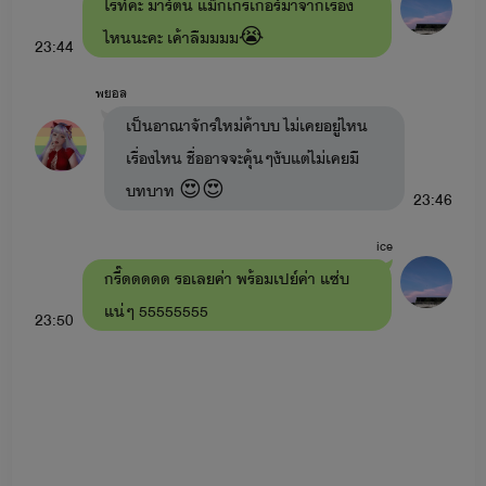
ไรท์คะ มาร์ติน แม็กเกรเกอร์มาจากเรื่อง
ไหนนะคะ เค้าลืมมมม😭
ยั่วรักคุณอาขา
: อาอัค x เดหลี มีลูกชื่อ มาหยา มาเฟีย (ใน
23:44
เรื่องมีเรื่อง
ลองรัก
: หมอมิกซ์xเทย่า มีลูกสาวชื่อ มาเบลล์ มายู)
พยอล
-ดื้อสวาท
: ต่อต้าน x มาหยา (ในเรื่องมีเรื่อง
รักร้าย
: พีท x
เป็นอาณาจักรใหม่ค้าบบ ไม่เคยอยู่ไหน
มายู)
เรื่องไหน ชื่ออาจจะคุ้นๆงับแต่ไม่เคยมี
บทบาท 😍😍
-พี่ชายสอนรัก
: ไมค์ x เบส
23:46
หนี้สวาท
: เมษ x ลูกหว้า
ice
กรี๊ดดดดด รอเลยค่า พร้อมเปย์ค่า แซ่บ
อ้อนรักแด๊ดดี้ขา
: พายุ x หนูบัว มีลูกคือ ใยบัว สายฟ้า วายุ
แน่ๆ 55555555
(ในเรื่องจะมีเรื่อง ลวงรัก : พัฒน์ x ไข่มุก)
23:50
-อ้อนรักหมอขา
: ยิปซี x เอเคอร์ มีลูกคือ ใยบัว ซีลอน ใบบัว
(ในเรื่องจะมีเรื่อง
รักดั่งสายฟ้า
สายฟ้า x ซินซิน )
-อ้อนรักร้ายนายมาเฟีย
: ใยบัว x มาเฟีย (ในเรื่องจะมีเรื่อง
ของ วายุ x ลูกเจี๊ยบ ชื่อตอนว่า
เรียกเฮีย
)