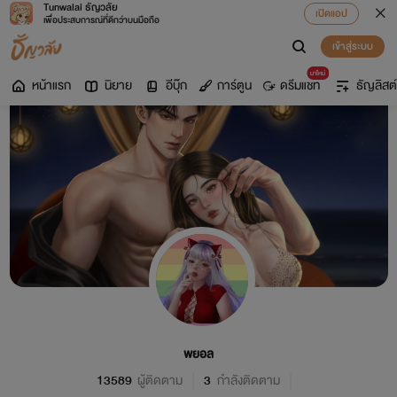
Tunwalai ธัญวลัย
เปิดแอป
เพื่อประสบการณ์ที่ดีกว่าบนมือถือ
เข้าสู่ระบบ
มาใหม่
หน้าแรก
นิยาย
อีบุ๊ก
การ์ตูน
ดรีมแชท
ธัญลิสต์
พยอล
13589
ผู้ติดตาม
3
กำลังติดตาม