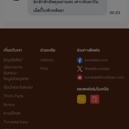
อีกสักพักอัพคุณขานะคะ เค้ากลับมาปั่น
รักลับ
: ฟ้าคราม x ลลิซ (ฟ้าครามเป็นน้องชายของพายุเรื่อง
เมื่อกี้ไปพักหลังมา
00:23
อ้อนรักแด๊ดดี้ขา)
Moodzzz
นางบำเรอ
: ชาร์ล x ของขวัญ มีลูกคือ เจ้าขา ขุนพล เจ้าหญิง
วันนี้คุณขามาอีกมั้ยน๊า
(ในเรื่องมีเรื่อง
สยบรัก
: นิค x นีน่า มีลูกชื่อ นับดาว ไนท์)
21:34
เมียหมอ
: คริส x มายด์ มีลูก อาทิตย์ ทานตะวัน (เพื่อนของ
พยอล
เกี่ยวกับเรา
ช่วยเหลือ
ช่องทางติดต่อ
ชาร์ลและของขวัญ)
เพิ่งอัพไปเลยค่า อิอิ
22:19
ธัญวลัยคือ?
บทความ
tunwalai.com
นโยบายการ
-เลี้ยงรัก
เจ้าขา x เลกซัส
FAQ
@webtunwalai
คุ้มครอง
Mon 8-02-2021
tunwalai@ookbee.com
ข้อมูลส่วนบุคคล
-น้องชาย
ขุนพล x นับดาว (ในเรื่องจะมีเรื่อง
พี่สาว
:
เงื่อนไขและข้อตกลง
ทานตะวัน x ไนท์)
Moodzzz
แพลตฟอร์มในเครือ
Third-Party
รอเปย์คุณขาอยู่นะคะ 😊
21:00
-ผูกรักผูกสวาท
เจ้าหญิง x อาทิตย์ (ในเรื่องจะมีเรื่อง
สะดุด
Notice
รัก
: กาย x เจนนี่)
พยอล
ดาวน์โหลด
คลั่งรัก
: เดฟ x จันทร์เจ้า (เดฟจะอยู่ในแก๊ง อาทิตย์ กาย)
อัพคุณขาไปอีกตอนแล้วค้าบ
Tunwalai Easy
22:34