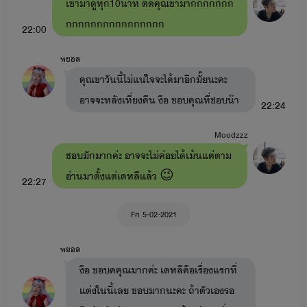
เข้ามาดูทุก10นาที ติดคุณขามากกกกกกก
กกกกกกกกกกกกกกกก
ยั่วรักคุณอาขา
: อาอัค x เดหลี มีลูกชื่อ มาหยา มาเฟีย (ใน
22:00
เรื่องมีเรื่อง
ลองรัก
: หมอมิกซ์xเทย่า มีลูกสาวชื่อ มาเบลล์ มายู)
พยอล
-ดื้อสวาท
: ต่อต้าน x มาหยา (ในเรื่องมีเรื่อง
รักร้าย
: พีท x
คุณขาวันนี้ไม่แน่ใจจะได้มาอีกมั๊ยนะคะ
มายู)
อาจจะหลังเที่ยงคืน งือ ขอบคุณที่ชอบน๊า
22:24
-พี่ชายสอนรัก
: ไมค์ x เบส
Moodzzz
หนี้สวาท
: เมษ x ลูกหว้า
ชอบมักมากค่ะ อาจจะไม่ค่อยได้เม้นแต่ตาม
อ่านมาตั้งแต่เดหลีแล้ว 😉
อ้อนรักแด๊ดดี้ขา
: พายุ x หนูบัว มีลูกคือ ใยบัว สายฟ้า วายุ
22:27
(ในเรื่องจะมีเรื่อง ลวงรัก : พัฒน์ x ไข่มุก)
Fri 5-02-2021
-อ้อนรักหมอขา
: ยิปซี x เอเคอร์ มีลูกคือ ใยบัว ซีลอน ใบบัว
(ในเรื่องจะมีเรื่อง
รักดั่งสายฟ้า
สายฟ้า x ซินซิน )
พยอล
งือ ขอบคคุณมากค่ะ เดหลีคือเรื่องแรกที่
-อ้อนรักร้ายนายมาเฟีย
: ใยบัว x มาเฟีย (ในเรื่องจะมีเรื่อง
แต่งในนี้เลย ขอบมากนะคะ ถ้าตัวเองรอ
ของ วายุ x ลูกเจี๊ยบ ชื่อตอนว่า
เรียกเฮีย
)