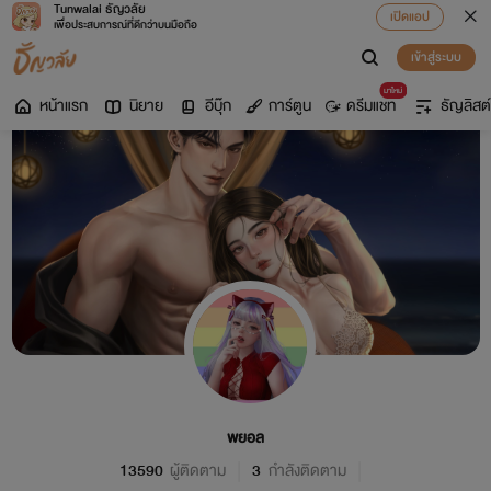
Tunwalai ธัญวลัย
เปิดแอป
เพื่อประสบการณ์ที่ดีกว่าบนมือถือ
เข้าสู่ระบบ
มาใหม่
หน้าแรก
นิยาย
อีบุ๊ก
การ์ตูน
ดรีมแชท
ธัญลิสต์
พยอล
13590
ผู้ติดตาม
3
กำลังติดตาม