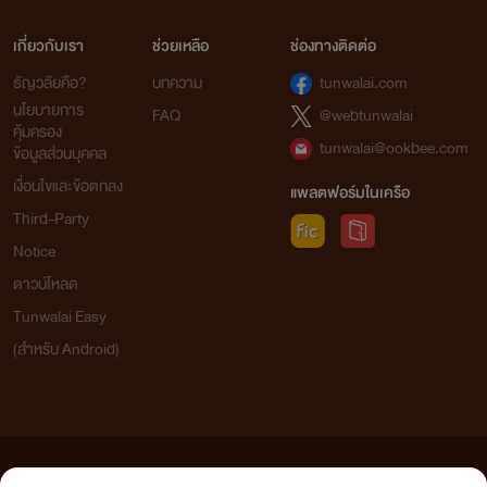
เกี่ยวกับเรา
ช่วยเหลือ
ช่องทางติดต่อ
ธัญวลัยคือ?
บทความ
tunwalai.com
นโยบายการ
FAQ
@webtunwalai
คุ้มครอง
tunwalai@ookbee.com
ข้อมูลส่วนบุคคล
เงื่อนไขและข้อตกลง
แพลตฟอร์มในเครือ
Third-Party
Notice
ดาวน์โหลด
Tunwalai Easy
(สำหรับ Android)
ข้อความที่ท่านได้อ่านจากเว็บไซต์นี้เกิดจากการเขียนโดยสาธารณชนและเผยแพร่โดยอัตโนมัติ ผู้ดูแล