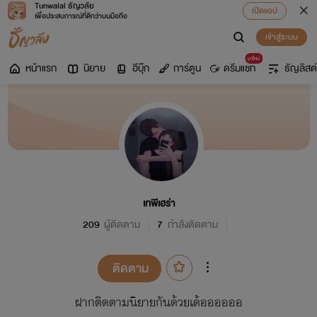
Tunwalai ธัญวลัย
เปิดแอป
เพื่อประสบการณ์ที่ดีกว่าบนมือถือ
เข้าสู่ระบบ
มาใหม่
หน้าแรก
นิยาย
อีบุ๊ก
การ์ตูน
ดรีมแชท
ธัญลิสต์
เทพีเฮร่า
209
ผู้ติดตาม
7
กำลังติดตาม
ติดตาม
ฝากติดตามนิยายกันด้วยเด้ออออออ