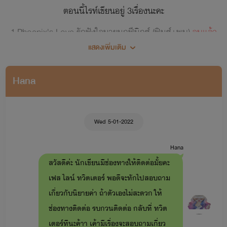
ตอนนี้ไรท์เขียนอยู่ 3เรื่องนะคะ
1.Phoenix's Love รักฟังใจนายนกฟีนิกซ์ (ฟินซ์+พบู)
จบแล้ว
แสดงเพิ่มเติม
2.Sinners Man หลุมรักคนเลว (ตาว+ฝนซา)
กำลังอัพ
3.Dark Love ห้ามรักหักใจ
Hana
(วังเจ้า+พรีน)
กำลังอัพ
4.Love Scenario รักนี้...ยังไงดี
Wed 5-01-2022
(ซีน+ใยบัว)
รออัพ
Hana
สวัสดีค่ะ นักเขียนมีช่องทางให้ติดต่อมั้ยคะ
เฟส ไลน์ ทวิตเตอร์ พอดีจะทักไปสอบถาม
**ฝากติดตามกันต่อไปด้วยนะคะ**
เกี่ยวกับนิยายค่า ถ้าตัวเองไม่สะดวก ให้
ช่องทางติดต่อ รบกวนติดต่อ กลับที่ ทวิต
เตอร์ทีนะค้าา เค้ามีเรื่องจะสอบถามเกี่ยว