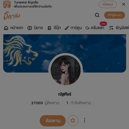
Tunwalai ธัญวลัย
เปิดแอป
เพื่อประสบการณ์ที่ดีกว่าบนมือถือ
เข้าสู่ระบบ
มาใหม่
หน้าแรก
นิยาย
อีบุ๊ก
การ์ตูน
ดรีมแชท
ธัญลิสต์
ณัฐเทียร์
21069
ผู้ติดตาม
1
กำลังติดตาม
ติดตาม