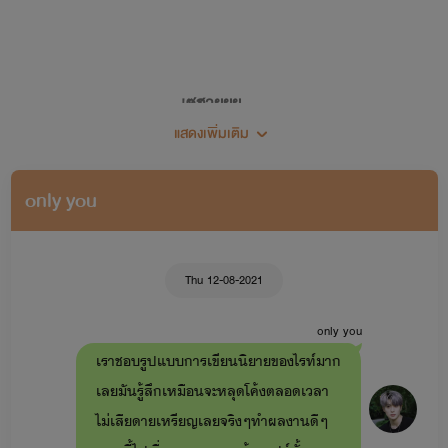
เซฮายยย...
แสดงเพิ่มเติม
ยินดีต้อนรับเข้าสู่โลกเขย่าขวัญ (เขย่าทำไม 555)
only you
🖋🍀แต่งนิยายครั้งแรก 28 พฤศจิกายน 2562🍀
Thu 12-08-2021
only you
เราชอบรูปแบบการเขียนนิยายของไรท์มาก
เลยมันรู้สึกเหมือนจะหลุดโค้งตลอดเวลา
ไม่เสียดายเหรียญเลยจริงๆทำผลงานดีๆ