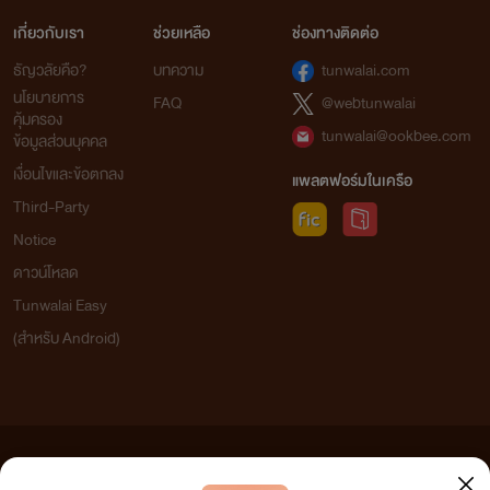
เนื้อหาต่างจากเรื่องอ่าน น่าติดตามค่ะ
เกี่ยวกับเรา
ช่วยเหลือ
ช่องทางติดต่อ
01:09
ธัญวลัยคือ?
บทความ
tunwalai.com
นโยบายการ
FAQ
@webtunwalai
คุ้มครอง
tunwalai@ookbee.com
ข้อมูลส่วนบุคคล
เงื่อนไขและข้อตกลง
แพลตฟอร์มในเครือ
Third-Party
Notice
ดาวน์โหลด
Tunwalai Easy
(สำหรับ Android)
ข้อความที่ท่านได้อ่านจากเว็บไซต์นี้เกิดจากการเขียนโดยสาธารณชนและเผยแพร่โดยอัตโนมัติ ผู้ดูแล