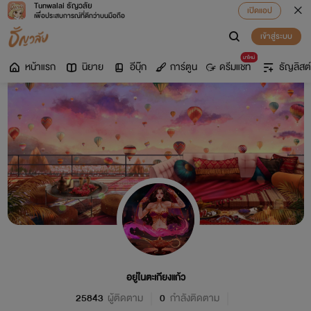
Tunwalai ธัญวลัย
เปิดแอป
เพื่อประสบการณ์ที่ดีกว่าบนมือถือ
เข้าสู่ระบบ
มาใหม่
หน้าแรก
นิยาย
อีบุ๊ก
การ์ตูน
ดรีมแชท
ธัญลิสต์
อยู่ในตะเกียงแก้ว
25843
ผู้ติดตาม
0
กำลังติดตาม