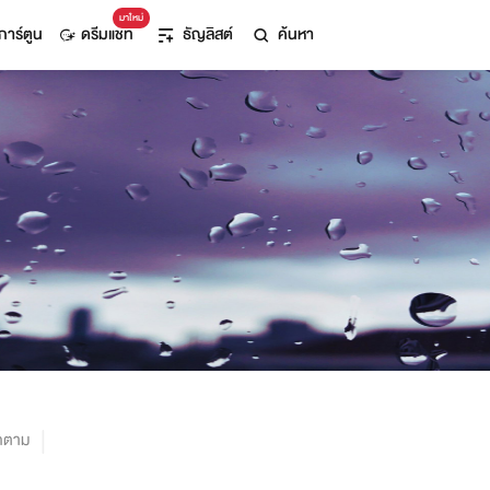
มาใหม่
การ์ตูน
ดรีมแชท
ธัญลิสต์
ค้นหา
ิดตาม