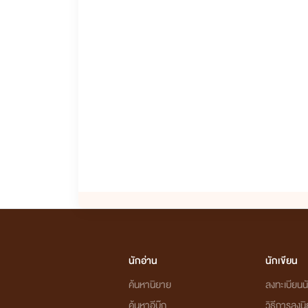
นักอ่าน
นักเขียน
ค้นหานิยาย
ลงทะเบียนนั
ค้นหาอีบุ๊ก
วิธีการลงน