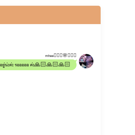
mhee🧚🏼‍♀️🌸🧚🏼‍♀️
่งต่ออยู่น่ะค่ะ รอออออ ค่ะ🙏🏻🙏🏻🙏🏻