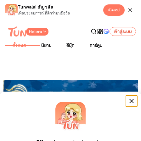
Tunwalai ธัญวลัย
เปิดแอป
เพื่อประสบการณ์ที่ดีกว่าบนมือถือ
Hetero
เข้าสู่ระบบ
ทั้งหมด
นิยาย
อีบุ๊ก
การ์ตูน