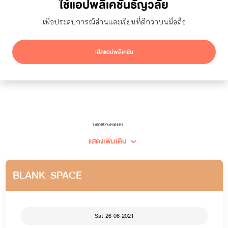
ใช้แอปพลิเคชันธัญวลัย
ณัฐเทียร์
เพื่อประสบการณ์อ่านและเขียนที่ดีกว่าบนมือถือ
21069
ผู้ติดตาม
1
กำลังติดตาม
เปิดแอปพลิเคชัน
ติดตาม
เซฮายยย...
แสดงเพิ่มเติม
ยินดีต้อนรับเข้าสู่โลกเขย่าขวัญ (เขย่าทำไม 555)
BLANK_SPACE
🖋🍀แต่งนิยายครั้งแรก 28 พฤศจิกายน 2562🍀
Sat 26-06-2021