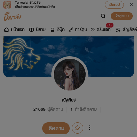
Tunwalai ธัญวลัย
เปิดแอป
เพื่อประสบการณ์ที่ดีกว่าบนมือถือ
เข้าสู่ระบบ
มาใหม่
หน้าแรก
นิยาย
อีบุ๊ก
การ์ตูน
ดรีมแชท
ธัญลิสต์
ณัฐเทียร์
21069
ผู้ติดตาม
1
กำลังติดตาม
ติดตาม