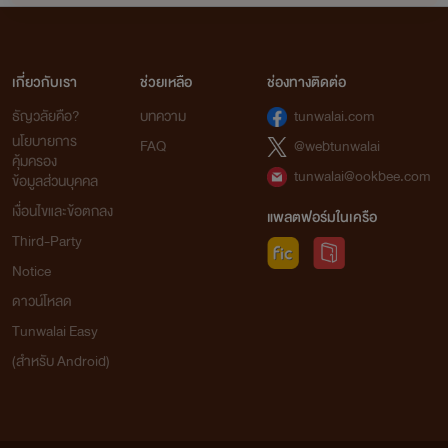
Adoby
ซื้อมาหมดทุกเรื่องละค่ะ จะไล่อ่านให้ครบ
เกี่ยวกับเรา
เลย
ช่วยเหลือ
ช่องทางติดต่อ
08:59
ธัญวลัยคือ?
บทความ
tunwalai.com
ณัฐเทียร์
นโยบายการ
FAQ
@webtunwalai
คุ้มครอง
งู้ยยยย ขอให้อ่านด้วยความเพลิดเพลิน
tunwalai@ookbee.com
ข้อมูลส่วนบุคคล
และสนุกนะคะ🥰🥰🥰
14:07
เงื่อนไขและข้อตกลง
แพลตฟอร์มในเครือ
Third-Party
Fri 4-06-2021
Notice
ดาวน์โหลด
Adoby
อ่านจบหมดแล้วอ่า สนุกมาก ไม่อยากให้
Tunwalai Easy
จบเลย คิดถึงตัวละคร
(สำหรับ Android)
16:16
Adoby
อ่านครูซ2รอบเลย