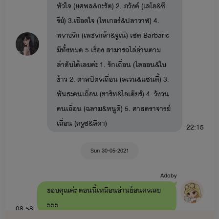
หัวใจ (ยศพล&กะรัต) 2. ภวังค์ (เลโอ&ซี
รีย์) 3.เชือดใจ (ไทเกอร์&ปลาวาฬ) 4.
พรางรัก (เพชรกล้า&จูเน่) เซต Barbaric
มีทั้งหมด 5 เรื่อง สามารถไล่อ่านตาม
ลำดับได้เลยค่ะ 1. รักเถื่อน (ไลออน&ใบ
ข้าว 2. ตาลปัตรเถื่อน (สเวน&แซนดี้) 3.
พันธะคนเถื่อน (ชาริท&ไอเดียร์) 4. วังวน
คนเถื่อน (ฉลาม&หนูดี) 5. ศาสตราจารย์
เถื่อน (ครูซ&ลิดา)
22:15
Sun 30-05-2021
Adoby
ขอบคุณค่ะ ตอนนี้เหมือนอ่านย้อนศรเลย
555
08:58