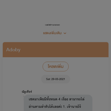
เซฮายยย...
แสดงเพิ่มเติม
ยินดีต้อนรับเข้าสู่โลกเขย่าขวัญ (เขย่าทำไม 555)
Adoby
โหลดเพิ่ม
🖋🍀แต่งนิยายครั้งแรก 28 พฤศจิกายน 2562🍀
Sat 29-05-2021
ณัฐเทียร์
เซตมาเฟียมีทั้งหมด 4 เรื่อง สามารถไล่
อ่านตามลำดับได้เลยค่ะ 1. เจ้านายไร้