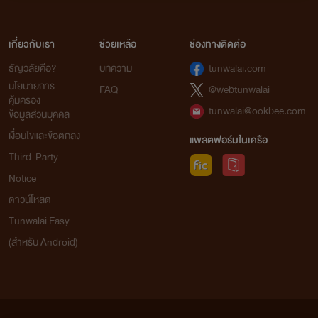
เกี่ยวกับเรา
ช่วยเหลือ
ช่องทางติดต่อ
จากใจเก๋อเก๋อ
ธัญวลัยคือ?
บทความ
tunwalai.com
นโยบายการ
FAQ
@webtunwalai
คุ้มครอง
tunwalai@ookbee.com
นิยายทุกเรื่องที่อยู่ในโปรเจกต์หอหมื่นอักษรเราเป็นนิยายที่
ข้อมูลส่วนบุคคล
เก๋อเก๋อพยายามพิถีพิถันคัดเลือกมาอย่างเต็มความสามารถโดย
เงื่อนไขและข้อตกลง
แพลตฟอร์มในเครือ
ผ่านการเรียบเรียงและกลั่นกรองด้วยความตั้งใจของเหล่านักแปล
Third-Party
เพื่อให้นายท่านได้รับความเพลิดเพลินอย่างถึงที่สุด
Notice
ดาวน์โหลด
เก๋อเก๋อหวังเป็นอย่างยิ่งว่านิยายของเราจะเติมเต็มความ
ปรารถนาของนายท่านทุกๆ คนได้อย่างพึงพอใจ และเชื่อมั่นว่า
Tunwalai Easy
นายท่านจะสนับสนุนนิยายของเราอย่างถูกลิขสิทธิ์ เพื่อเป็นกำลัง
(สำหรับ Android)
ใจในการคัดสรรนิยายเรื่องอื่นๆ ของเราต่อไปในอนาคต
ถ้าหากนายท่านพบเห็นนิยายของหอหมื่นอักษรถูกนำไปเผย
แพร่อย่างผิดลิขสิทธิ์ที่ใด สามารถเข้ามาแจ้งกับเราได้ในทุกช่อง