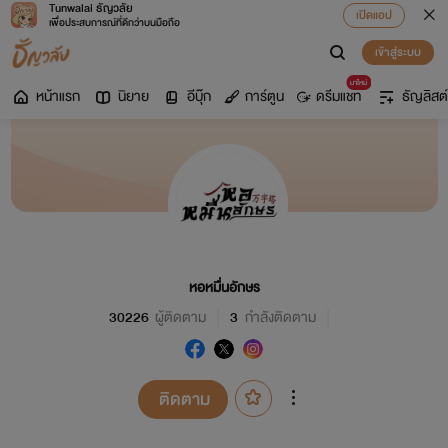
Tunwalai ธัญวลัย
เปิดแอป
เพื่อประสบการณ์ที่ดีกว่าบนมือถือ
เข้าสู่ระบบ
มาใหม่
หน้าแรก
นิยาย
อีบุ๊ก
การ์ตูน
ดรีมแชท
ธัญลิสต์
หอหมื่นอักษร
30226
ผู้ติดตาม
3
กำลังติดตาม
ติดตาม