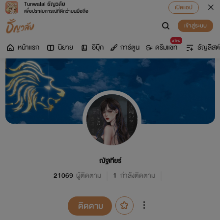
Tunwalai ธัญวลัย
เปิดแอป
เพื่อประสบการณ์ที่ดีกว่าบนมือถือ
เข้าสู่ระบบ
มาใหม่
หน้าแรก
นิยาย
อีบุ๊ก
การ์ตูน
ดรีมแชท
ธัญลิสต์
ณัฐเทียร์
21069
ผู้ติดตาม
1
กำลังติดตาม
ติดตาม