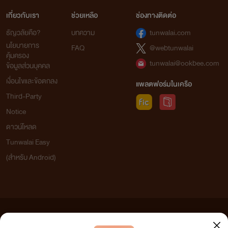
เกี่ยวกับเรา
ช่วยเหลือ
ช่องทางติดต่อ
ธัญวลัยคือ?
บทความ
tunwalai.com
นโยบายการ
FAQ
@webtunwalai
คุ้มครอง
tunwalai@ookbee.com
ข้อมูลส่วนบุคคล
เงื่อนไขและข้อตกลง
แพลตฟอร์มในเครือ
Third-Party
Notice
ดาวน์โหลด
Tunwalai Easy
(สำหรับ Android)
ข้อความที่ท่านได้อ่านจากเว็บไซต์นี้เกิดจากการเขียนโดยสาธารณชนและเผยแพร่โดยอัตโนมัติ ผู้ดูแล