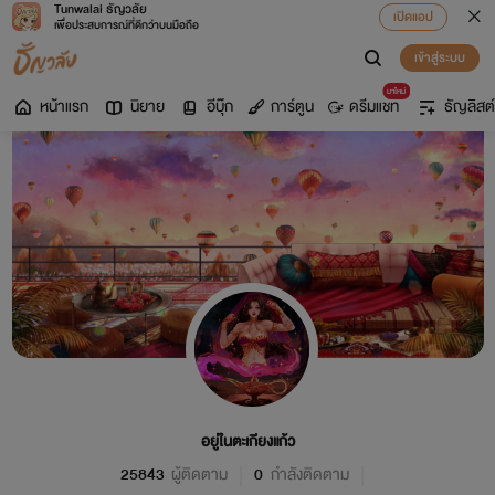
Tunwalai ธัญวลัย
เปิดแอป
เพื่อประสบการณ์ที่ดีกว่าบนมือถือ
เข้าสู่ระบบ
มาใหม่
หน้าแรก
นิยาย
อีบุ๊ก
การ์ตูน
ดรีมแชท
ธัญลิสต์
อยู่ในตะเกียงแก้ว
25843
ผู้ติดตาม
0
กำลังติดตาม