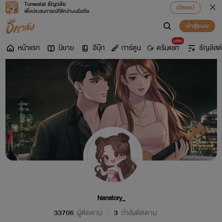
Tunwalai ธัญวลัย
เปิดแอป
เพื่อประสบการณ์ที่ดีกว่าบนมือถือ
เข้าสู่ระบบ
มาใหม่
หน้าแรก
นิยาย
อีบุ๊ก
การ์ตูน
ดรีมแชท
ธัญลิสต์
Nanstory_
33706
ผู้ติดตาม
3
กำลังติดตาม