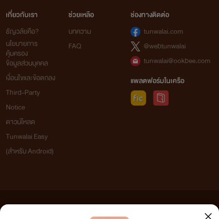
เกี่ยวกับเรา
ช่วยเหลือ
ช่องทางติดต่อ
ธัญวลัยคือ?
บทความ
tunwalai.com
นโยบายการ
FAQ
@webtunwalai
คุ้มครอง
tunwalai@ookbee.com
ข้อมูลส่วนบุคคล
เงื่อนไขและข้อตกลง
แพลตฟอร์มในเครือ
Third-Party
Notice
ดาวน์โหลด
Tunwalai Easy
(สำหรับ Android)
ข้อความที่ท่านได้อ่านจากเว็บไซต์นี้เกิดจากการเขียนโดยสาธารณชนและเผยแพร่โดยอัตโนมัติ ผู้ดูแล