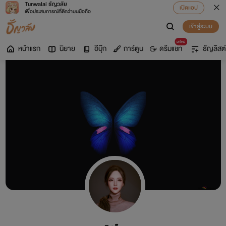
Tunwalai ธัญวลัย
เปิดแอป
เพื่อประสบการณ์ที่ดีกว่าบนมือถือ
เข้าสู่ระบบ
มาใหม่
หน้าแรก
นิยาย
อีบุ๊ก
การ์ตูน
ดรีมแชท
ธัญลิสต์