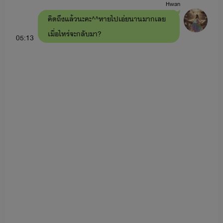
Hwan
คิดถึงแล้วนะคะ^^หายไปเอ่ยนานมากเลย
เมื่อไหร่จะกลับมา?
05:13
ขอให้สนุกและเพลิดเพลินไปกับนิยายของไรท์นะคะ ขอบคุณที่
ติดตามและสนับสนุนค่ะ
🖤🖤🖤🖤🖤🖤🖤🖤🖤🖤
By : มิสเอ็ม