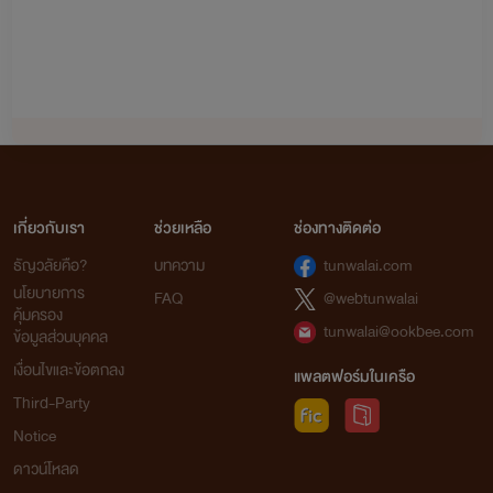
เกี่ยวกับเรา
ช่วยเหลือ
ช่องทางติดต่อ
ธัญวลัยคือ?
บทความ
tunwalai.com
นโยบายการ
FAQ
@webtunwalai
คุ้มครอง
tunwalai@ookbee.com
ข้อมูลส่วนบุคคล
เงื่อนไขและข้อตกลง
แพลตฟอร์มในเครือ
Third-Party
Notice
ดาวน์โหลด