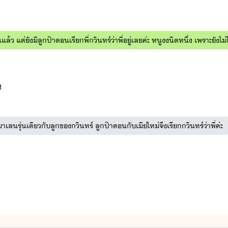
ักร้าย
: พีท x มายู)
้ว แต่ยังมีลูกป๊าดอนเรียกพี่กวินทร์ว่าพี่อยู่เลยค่ะ หนูงงนิดหนึ่ง เพราะยังไม
สายฟ้า วายุ (ในเรื่องจะมีเรื่อง ลวงรัก : พัฒน์ x ไข่มุก)
1
ัว ซีลอน ใบบัว (ในเรื่องจะมีเรื่อง
รักดั่งสายฟ้า
สายฟ้า x ซินซิน )
่องจะมีเรื่องของ วายุ x ลูกเจี๊ยบ ชื่อตอนว่า
เรียกเฮีย
)
เลนรุ่นเดียวกับลูกของกวินทร์ ลูกป๊าดอนกับเมียใหม่จึงเรียกกวินทร์ว่าพี่ค่ะ
องพายุเรื่องอ้อนรักแด๊ดดี้ขา)
ุนพล เจ้าหญิง (ในเรื่องมีเรื่อง
สยบรัก
: นิค x นีน่า มีลูกชื่อ นับดาว ไ
วัน (เพื่อนของชาร์ลและของขวัญ)
ี่สาว
: ทานตะวัน x ไนท์)