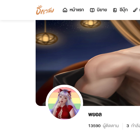
หน้าแรก
นิยาย
อีบุ๊ก
พยอล
13590
ผู้ติดตาม
3
กำลั