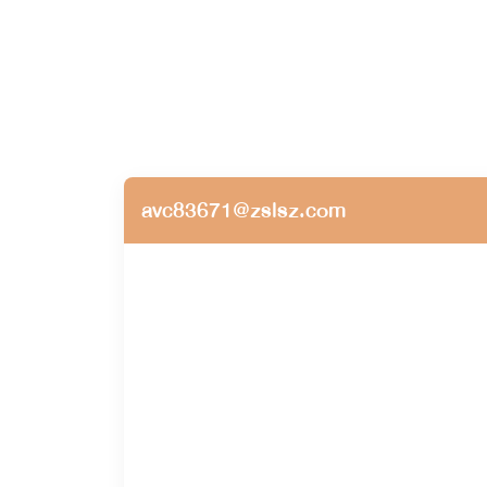
เป็นนักหัดเขียนหน้าเก่าพอสมควรนะคะ
avc83671@zslsz.com
พยอลมาแปะผังนิยายค่ะสำหรับคนที่เพิ่งเข้ามา
ยั่วรักคุณอาขา
: อาอัค x เดหลี มีลูกชื่อ มาหยา 