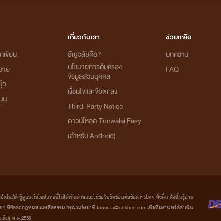
ีเรื่อง
สะดุดรัก
: กาย x เจนนี่)
เกี่ยวกับเรา
ช่วยเหลือ
ทิตย์ กาย)
กเขียน
ธัญวลัยคือ?
บทความ
นโยบายการคุ้มครอง
ิยาย
FAQ
ข้อมูลส่วนบุคคล
น
: จอมทัพ x น้ำฟ้า)
ุ๊ก
เงื่อนไขและข้อตกลง
นุน
Third-Party Notice
ดาวน์โหลด Tunwalai Easy
(สำหรับ Android)
เอลิซ (ในเรื่องมีเรื่อง เด็กเลี้ยง : แด๊ดดี้ดอน x มันนาว มีลูกคือ ปวิน 
ุงสวาท : เตวิน x ข้าวตัง)
มัติ ผู้ดูแลเว็บไซต์แห่งนี้ไม่ได้เห็นด้วยและไม่ขอรับผิดชอบต่อข้อความใดๆ ทั้งสิ้น ดังนั้นผู้อ่าน
ที่ขัดต่อกฎหมายและศีลธรรม กรุณาแจ้งมาที่ tunwalai@ookbee.com เพื่อทีมงานจะได้ดำเนิน
่มเติม) พ.ศ.2558