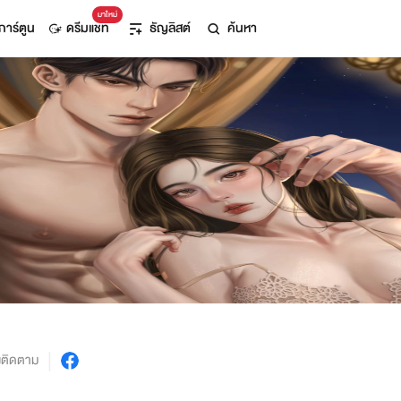
มาใหม่
การ์ตูน
ดรีมแชท
ธัญลิสต์
ค้นหา
งติดตาม