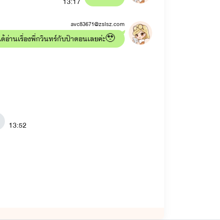
13:17
avc83671@zslsz.com
่ได้อ่านเรื่องพี่กวินทร์กับป๊าดอนเลยค่ะ🥹
13:52
นท์)