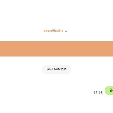
แสดงเพิ่มเติม
Wed 2-07-2025
เซ็ตนิยายพยอล
ป๊
13:16
มาเฟีย (ในเรื่องมีเรื่อง
ลองรัก
: หมอมิกซ์xเทย่า มีลูกสาวชื่อ มาเบล