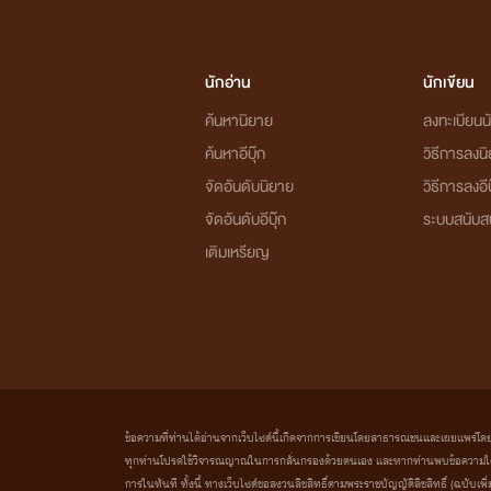
-ผูกรักผูกสวาท
เจ้าหญิง x อาทิตย์ (ในเรื่องจะม
นักอ่าน
นักเขียน
คลั่งรัก
: เดฟ x จันทร์เจ้า (เดฟจะอยู่ในแก๊ง อา
ค้นหานิยาย
ลงทะเบียนนั
หนี้รัก
: ภาคิน x ยี่หวา (มีลูกคือ ยาหยี ภาณิน)
ค้นหาอีบุ๊ก
วิธีการลงน
-ทอรัก
: ยาหยีx คีธ (ในเรื่องจะมีเรื่อง
เล่นเพื่อ
จัดอันดับนิยาย
วิธีการลงอีบ
จัดอันดับอีบุ๊ก
ระบบสนับส
-แค่เพื่อน
: แจ็คสัน x บีน่า
เติมเหรียญ
เมียจ้าง
: เจคอป x ฮานะ มีลูกชื่อ ฮันน่า ฮารุ
ขังรัก
: ดีน x จ๊ะจ๋ามีลูกชื่อ เดวา แผ่นดิน
เด็กป๋า
: กวินทร์ x เอเรีย มีลูกคือ มาวิน เตวิน 
-เกี่ยวรัก
: มาวิน x กล้วยไม้ (ในเรื่องมีเรื่อง ปร
ข้อความที่ท่านได้อ่านจากเว็บไซต์นี้เกิดจากการเขียนโดยสาธารณชนและเผยแพร่โดยอัตโน
ทุกท่านโปรดใช้วิจารณญาณในการกลั่นกรองด้วยตนเอง และหากท่านพบข้อความใดๆ 
-โซ่ล่ามรัก
: ปวิน x พราวฟ้า
การในทันที ทั้งนี้ ทางเว็บไซต์ขอสงวนลิขสิทธิ์ตามพระราชบัญญัติลิขสิทธิ์ (ฉบับเพิ