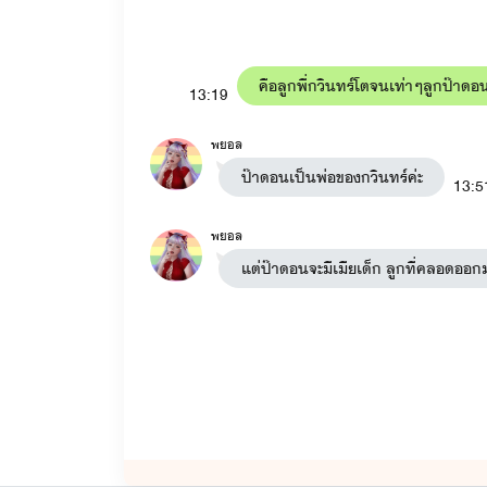
-ดื้อสวาท
: ต่อต้าน x มาหยา (ในเรื่องมีเรื่อง
ร
-พี่ชายสอนรัก
: ไมค์ x เบส
คือลูกพี่กวินทร์โตจนเท่าๆลูกป๊าดอนแล
หนี้สวาท
: เมษ x ลูกหว้า
13:19
อ้อนรักแด๊ดดี้ขา
: พายุ x หนูบัว มีลูกคือ ใยบัว 
พยอล
ป๊าดอนเป็นพ่อของกวินทร์ค่ะ
13:5
-อ้อนรักหมอขา
: ยิปซี x เอเคอร์ มีลูกคือ ใยบ
-อ้อนรักร้ายนายมาเฟีย
: ใยบัว x มาเฟีย (ในเรื
พยอล
แต่ป๊าดอนจะมีเมียเด็ก ลูกที่คลอดออกมา
รักลับ
: ฟ้าคราม x ลลิซ (ฟ้าครามเป็นน้องชายข
นางบำเรอ
: ชาร์ล x ของขวัญ มีลูกคือ เจ้าขา ข
เมียหมอ
: คริส x มายด์ มีลูก อาทิตย์ ทานตะ
-เลี้ยงรัก
เจ้าขา x เลกซัส
-น้องชาย
ขุนพล x นับดาว (ในเรื่องจะมีเรื่อง
พ