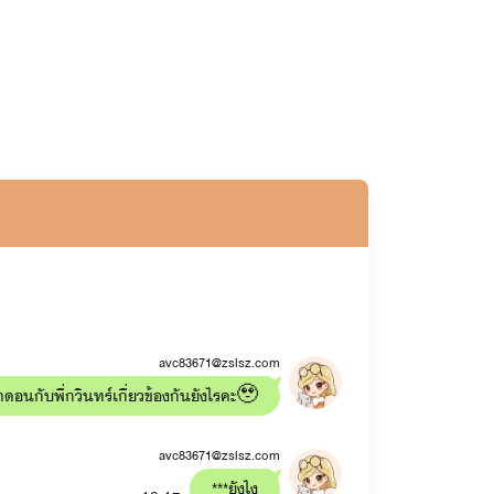
avc83671@zslsz.com
าดอนกับพี่กวินทร์เกี่ยวข้องกันยังไรคะ🥹
ล์ มายู)
avc83671@zslsz.com
***ยังไง