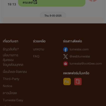
คนเลย🥰
19:13
รักลับ
: ฟ้าคราม x ลลิซ (ฟ้าครามเป็นน้องชายของพายุเรื่อง
อ้อนรักแด๊ดดี้ขา)
Thu 8-05-2025
นางบำเรอ
: ชาร์ล x ของขวัญ มีลูกคือ เจ้าขา ขุนพล เจ้าหญิง
boty
(ในเรื่องมีเรื่อง
สยบรัก
: นิค x นีน่า มีลูกชื่อ นับดาว ไนท์)
ขอถามหน่อยค่ะไรท์ถ้าชื้อ e-book อ่านฟรี
เมียหมอ
: คริส x มายด์ มีลูก อาทิตย์ ทานตะวัน (เพื่อนของ
เกี่ยวกับเรา
ช่วยเหลือ
ช่องทางติดต่อ
ได้เลยมั้ยค่ะ
15:22
ชาร์ลและของขวัญ)
ธัญวลัยคือ?
บทความ
tunwalai.com
boty
นโยบายการ
-เลี้ยงรัก
เจ้าขา x เลกซัส
FAQ
@webtunwalai
คุ้มครอง
หรือนานไปแล้วติดเหรียญ
15:23
tunwalai@ookbee.com
ข้อมูลส่วนบุคคล
-น้องชาย
ขุนพล x นับดาว (ในเรื่องจะมีเรื่อง
พี่สาว
:
เงื่อนไขและข้อตกลง
ทานตะวัน x ไนท์)
แพลตฟอร์มในเครือ
Tue 20-05-2025
Third-Party
-ผูกรักผูกสวาท
เจ้าหญิง x อาทิตย์ (ในเรื่องจะมีเรื่อง
สะดุด
Notice
พยอล
รัก
: กาย x เจนนี่)
ดาวน์โหลด
ถ้าซื้ออีบุ๊คจะอ่านฟรีอัตโนมัติเลยค่ะ
21:28
คลั่งรัก
: เดฟ x จันทร์เจ้า (เดฟจะอยู่ในแก๊ง อาทิตย์ กาย)
Tunwalai Easy