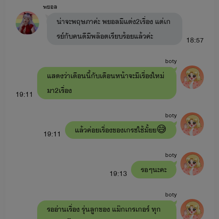
พยอล
ยั่วรักคุณอาขา
: อาอัค x เดหลี มีลูกชื่อ มาหยา มาเฟีย (ใน
น่าจะพฤษภาค่ะ พยอลมีแต่ง2เรื่อง แต่เก
เรื่องมีเรื่อง
ลองรัก
: หมอมิกซ์xเทย่า มีลูกสาวชื่อ มาเบลล์ มายู)
รย์กับคนดีมีพล๊อตเรียบร้อยแล้วค่ะ
18:57
-ดื้อสวาท
: ต่อต้าน x มาหยา (ในเรื่องมีเรื่อง
รักร้าย
: พีท x
boty
มายู)
แสดงว่าเดือนนี้กับเดือนหน้าจะมีเรื่องใหม่
-พี่ชายสอนรัก
: ไมค์ x เบส
มา2เรื่อง
19:11
หนี้สวาท
: เมษ x ลูกหว้า
boty
อ้อนรักแด๊ดดี้ขา
: พายุ x หนูบัว มีลูกคือ ใยบัว สายฟ้า วายุ
แล้วค่อยเรื่องของเกรชใช้มั้ยย😅
19:11
(ในเรื่องจะมีเรื่อง ลวงรัก : พัฒน์ x ไข่มุก)
boty
-อ้อนรักหมอขา
: ยิปซี x เอเคอร์ มีลูกคือ ใยบัว ซีลอน ใบบัว
รอๆนะคะ
19:13
(ในเรื่องจะมีเรื่อง
รักดั่งสายฟ้า
สายฟ้า x ซินซิน )
boty
-อ้อนรักร้ายนายมาเฟีย
: ใยบัว x มาเฟีย (ในเรื่องจะมีเรื่อง
รออ่านเรื่อง รุ่นลูกของ แม๊กเกรเกอร์ ทุก
ของ วายุ x ลูกเจี๊ยบ ชื่อตอนว่า
เรียกเฮีย
)