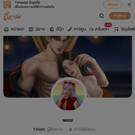
Tunwalai ธัญวลัย
เปิดแอป
เพื่อประสบการณ์ที่ดีกว่าบนมือถือ
เข้าสู่ระบบ
มาใหม่
หน้าแรก
นิยาย
อีบุ๊ก
การ์ตูน
ดรีมแชท
ธัญลิสต์
พยอล
13590
ผู้ติดตาม
3
กำลังติดตาม