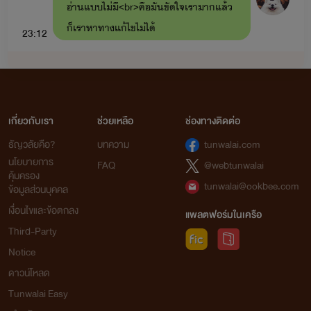
อ่านแบบไม่มี<br>คือมันขัดใจเรามากแล้ว
รักลับ
: ฟ้าคราม x ลลิซ (ฟ้าครามเป็นน้องชายของพายุเรื่อง
ก็เราหาทางแก้ไขไม่ได้
23:12
อ้อนรักแด๊ดดี้ขา)
พยอล
นางบำเรอ
: ชาร์ล x ของขวัญ มีลูกคือ เจ้าขา ขุนพล เจ้าหญิง
พยอลลองเช็คกับของพยอลแล้ว ปกติดี
(ในเรื่องมีเรื่อง
สยบรัก
: นิค x นีน่า มีลูกชื่อ นับดาว ไนท์)
ทุกอย่างเลยนะคะ ตัวเองลองลบแอปแล้ว
เมียหมอ
: คริส x มายด์ มีลูก อาทิตย์ ทานตะวัน (เพื่อนของ
เกี่ยวกับเรา
ช่วยเหลือ
ช่องทางติดต่อ
โหลดใหม่ดูมั้ยคะ ฮืออ ลองเช็คแล้ววันไม่
ชาร์ลและของขวัญ)
ธัญวลัยคือ?
บทความ
tunwalai.com
ขึ้น <br> เลยค่ะ
23:48
นโยบายการ
-เลี้ยงรัก
เจ้าขา x เลกซัส
FAQ
@webtunwalai
คุ้มครอง
พยอล
tunwalai@ookbee.com
ข้อมูลส่วนบุคคล
-น้องชาย
ขุนพล x นับดาว (ในเรื่องจะมีเรื่อง
พี่สาว
:
หรือตัวเองลองยกตัวอย่างบทที่ขึ้นมา
เงื่อนไขและข้อตกลง
ทานตะวัน x ไนท์)
แพลตฟอร์มในเครือ
หน่อยได้มั้ยคะ
23:49
Third-Party
-ผูกรักผูกสวาท
เจ้าหญิง x อาทิตย์ (ในเรื่องจะมีเรื่อง
สะดุด
Notice
รัก
: กาย x เจนนี่)
Tue 10-12-2024
ดาวน์โหลด
คลั่งรัก
: เดฟ x จันทร์เจ้า (เดฟจะอยู่ในแก๊ง อาทิตย์ กาย)
Tunwalai Easy
babybuuu