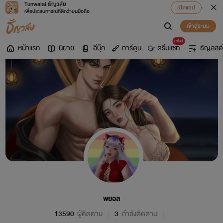
Tunwalai ธัญวลัย
เปิดแอป
เพื่อประสบการณ์ที่ดีกว่าบนมือถือ
เข้าสู่ระบบ
มาใหม่
หน้าแรก
นิยาย
อีบุ๊ก
การ์ตูน
ดรีมแชท
ธัญลิสต์
พยอล
13590
ผู้ติดตาม
3
กำลังติดตาม