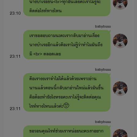
นางบำเรอขึ้น<br>ทุกอันเลยคะเราไม่รู้จะ
ติดต่อไรท์ทางไหน
ยั่วรักคุณอาขา
: อาอัค x เดหลี มีลูกชื่อ มาหยา มาเฟีย (ใน
23:10
เรื่องมีเรื่อง
ลองรัก
: หมอมิกซ์xเทย่า มีลูกสาวชื่อ มาเบลล์ มายู)
babybuuu
-ดื้อสวาท
: ต่อต้าน x มาหยา (ในเรื่องมีเรื่อง
รักร้าย
: พีท x
เราขอสอบถามนะคะเรากลับมาอ่านเรื่อง
มายู)
นางบำเรออีกแล้วคือเราไม่รู้ว่าทำไมมันถึง
มี <br> ตลอดเลย
-พี่ชายสอนรัก
: ไมค์ x เบส
23:11
หนี้สวาท
: เมษ x ลูกหว้า
babybuuu
คือเรางงเราจำไม่ได้แล้วด้วยเพราะอ่าน
อ้อนรักแด๊ดดี้ขา
: พายุ x หนูบัว มีลูกคือ ใยบัว สายฟ้า วายุ
นานแล้วตอนนี้กลับมาอ่านใหม่แล้วมันขึ้น
(ในเรื่องจะมีเรื่อง ลวงรัก : พัฒน์ x ไข่มุก)
คือต้องทำยังไงหรอคะเราไม่รู้จะติดต่อคุณ
-อ้อนรักหมอขา
: ยิปซี x เอเคอร์ มีลูกคือ ใยบัว ซีลอน ใบบัว
ไรท์ทางไหนแล้วค่ะ🥺
23:11
(ในเรื่องจะมีเรื่อง
รักดั่งสายฟ้า
สายฟ้า x ซินซิน )
babybuuu
-อ้อนรักร้ายนายมาเฟีย
: ใยบัว x มาเฟีย (ในเรื่องจะมีเรื่อง
ขอวอนคุณไรท์ช่วยเราหน่อยนะคะเราอยาก
ของ วายุ x ลูกเจี๊ยบ ชื่อตอนว่า
เรียกเฮีย
)