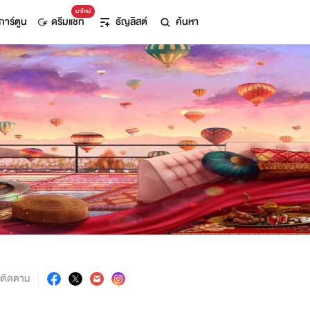
มาใหม่
การ์ตูน
ดรีมแชท
ธัญลิสต์
ค้นหา
งติดตาม