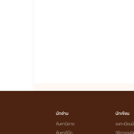
นักอ่าน
นักเขียน
ค้นหานิยาย
ลงทะเบียนนั
ค้นหาอีบุ๊ก
วิธีการลงน