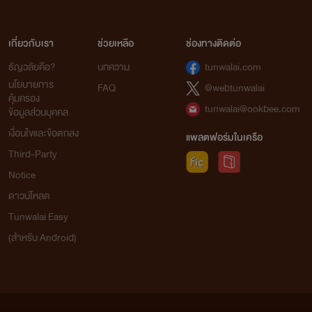
เกี่ยวกับเรา
ช่วยเหลือ
ช่องทางติดต่อ
จากใจเก๋อเก๋อ
ธัญวลัยคือ?
บทความ
tunwalai.com
นโยบายการ
FAQ
@webtunwalai
คุ้มครอง
tunwalai@ookbee.com
นิยายทุกเรื่องที่อยู่ในโปรเจกต์หอหมื่นอักษรเราเป็นนิยายที่
ข้อมูลส่วนบุคคล
เก๋อเก๋อพยายามพิถีพิถันคัดเลือกมาอย่างเต็มความสามารถโดย
เงื่อนไขและข้อตกลง
แพลตฟอร์มในเครือ
ผ่านการเรียบเรียงและกลั่นกรองด้วยความตั้งใจของเหล่านักแปล
Third-Party
เพื่อให้นายท่านได้รับความเพลิดเพลินอย่างถึงที่สุด
Notice
ดาวน์โหลด
เก๋อเก๋อหวังเป็นอย่างยิ่งว่านิยายของเราจะเติมเต็มความ
ปรารถนาของนายท่านทุกๆ คนได้อย่างพึงพอใจ และเชื่อมั่นว่า
Tunwalai Easy
นายท่านจะสนับสนุนนิยายของเราอย่างถูกลิขสิทธิ์ เพื่อเป็นกำลัง
(สำหรับ Android)
ใจในการคัดสรรนิยายเรื่องอื่นๆ ของเราต่อไปในอนาคต
ถ้าหากนายท่านพบเห็นนิยายของหอหมื่นอักษรถูกนำไปเผย
แพร่อย่างผิดลิขสิทธิ์ที่ใด สามารถเข้ามาแจ้งกับเราได้ในทุกช่อง