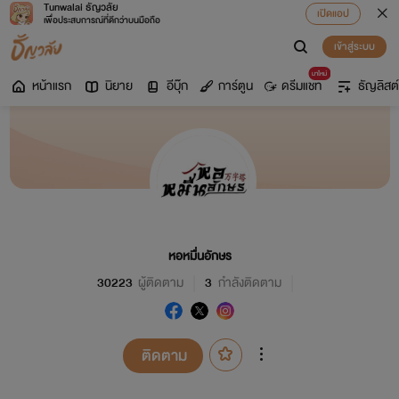
Tunwalai ธัญวลัย
เปิดแอป
เพื่อประสบการณ์ที่ดีกว่าบนมือถือ
เข้าสู่ระบบ
มาใหม่
หน้าแรก
นิยาย
อีบุ๊ก
การ์ตูน
ดรีมแชท
ธัญลิสต์
หอหมื่นอักษร
30223
ผู้ติดตาม
3
กำลังติดตาม
ติดตาม