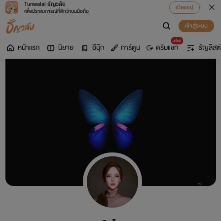
Tunwalai ธัญวลัย
เปิดแอป
เพื่อประสบการณ์ที่ดีกว่าบนมือถือ
เข้าสู่ระบบ
มาใหม่
หน้าแรก
นิยาย
อีบุ๊ก
การ์ตูน
ดรีมแชท
ธัญลิสต์