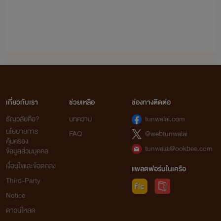
เกี่ยวกับเรา
ช่วยเหลือ
ช่องทางติดต่อ
ธัญวลัยคือ?
บทความ
tunwalai.com
นโยบายการ
FAQ
@webtunwalai
คุ้มครอง
tunwalai@ookbee.com
ข้อมูลส่วนบุคคล
เงื่อนไขและข้อตกลง
แพลตฟอร์มในเครือ
Third-Party
Notice
ดาวน์โหลด