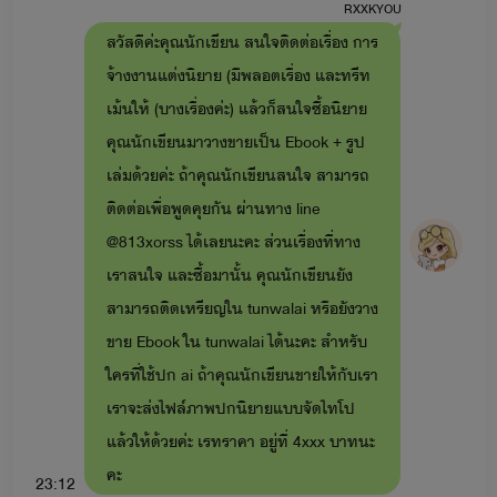
RXXKYOU
สวัสดีค่ะคุณนักเขียน สนใจติดต่อเรื่อง การ
จ้างงานแต่งนิยาย (มีพลอตเรื่อง และทรีท
เม้นให้ (บางเรื่องค่ะ) แล้วก็สนใจซื้อนิยาย
คุณนักเขียนมาวางขายเป็น Ebook + รูป
เล่มด้วยค่ะ ถ้าคุณนักเขียนสนใจ สามารถ
ติดต่อเพื่อพูดคุยกัน ผ่านทาง line
@813xorss ได้เลยนะคะ ส่วนเรื่องที่ทาง
เราสนใจ และซื้อมานั้น คุณนักเขียนยัง
สามารถติดเหรียญใน tunwalai หรือยังวาง
ขาย Ebook ใน tunwalai ได้นะคะ สำหรับ
ขอให้สนุกและเพลิดเพลินไปกับนิยายของไรท์นะคะ ขอบคุณที่
ใครที่ใช้ปก ai ถ้าคุณนักเขียนขายให้กับเรา
ติดตามและสนับสนุนค่ะ
เราจะส่งไฟล์ภาพปกนิยายแบบจัดไทโป
🖤🖤🖤🖤🖤🖤🖤🖤🖤🖤
แล้วให้ด้วยค่ะ เรทราคา อยู่ที่ 4xxx บาทนะ
คะ
By : มิสเอ็ม
23:12