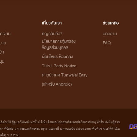
เกี่ยวกับเรา
ช่วยเหลือ
กเขียน
ธัญวลัยคือ?
บทความ
นโยบายการคุ้มครอง
ิยาย
FAQ
ข้อมูลส่วนบุคคล
ุ๊ก
เงื่อนไขและข้อตกลง
นุน
Third-Party Notice
ดาวน์โหลด Tunwalai Easy
(สำหรับ Android)
มัติ ผู้ดูแลเว็บไซต์แห่งนี้ไม่ได้เห็นด้วยและไม่ขอรับผิดชอบต่อข้อความใดๆ ทั้งสิ้น ดังนั้นผู้อ่าน
ที่ขัดต่อกฎหมายและศีลธรรม กรุณาแจ้งมาที่ tunwalai@ookbee.com เพื่อทีมงานจะได้ดำเนิน
่มเติม) พ.ศ.2558