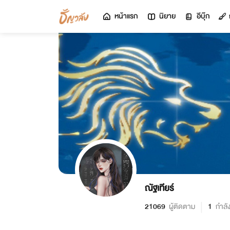
หน้าแรก
นิยาย
อีบุ๊ก
ณัฐเทียร์
21069
ผู้ติดตาม
1
กำลั