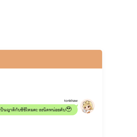
tonkhaw
เป็นญาติกับซีซีไหมคะ งงนิดหน่อยคับ🥹