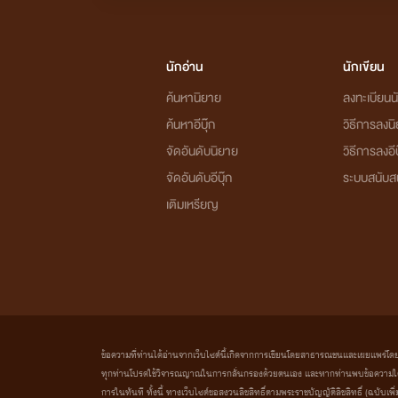
นักอ่าน
นักเขียน
ค้นหานิยาย
ลงทะเบียนนั
ค้นหาอีบุ๊ก
วิธีการลงน
จัดอันดับนิยาย
วิธีการลงอีบ
จัดอันดับอีบุ๊ก
ระบบสนับส
เติมเหรียญ
ข้อความที่ท่านได้อ่านจากเว็บไซต์นี้เกิดจากการเขียนโดยสาธารณชนและเผยแพร่โดยอัตโน
ทุกท่านโปรดใช้วิจารณญาณในการกลั่นกรองด้วยตนเอง และหากท่านพบข้อความใดๆ 
การในทันที ทั้งนี้ ทางเว็บไซต์ขอสงวนลิขสิทธิ์ตามพระราชบัญญัติลิขสิทธิ์ (ฉบับเพิ