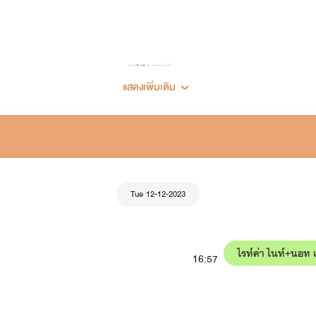
เซฮายยย...
แสดงเพิ่มเติม
ยินดีต้อนรับเข้าสู่โลกเขย่าขวัญ (เขย่าทำไม 555)
🖋🍀แต่งนิยายครั้งแรก 28 พฤศจิกายน 2562🍀
Tue 12-12-2023
ไรท์ค่า ไนท์+นอท 
16:57