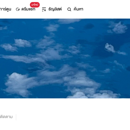
มาใหม่
การ์ตูน
ดรีมแชท
ธัญลิสต์
ค้นหา
งติดตาม