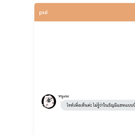
pui
หนูแนะ
ไรท์เพิ่งเห็นค่ะ ไม่รู้ว่าในธัญมีแชทแ