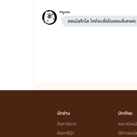
หนูแนะ
ตอนไอรักโต ไรท์จะเพิ่มในตอนพิเศษค่ะ แต
นักอ่าน
นักเขียน
ค้นหานิยาย
ลงทะเบียนนั
ค้นหาอีบุ๊ก
วิธีการลงน